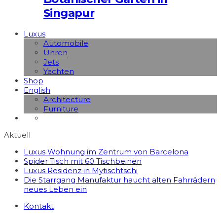
Singapur
Luxus
Automobile
Uhren
Jets
Yachten
Shop
English
Architecture
Furniture
Aktuell
Luxus Wohnung im Zentrum von Barcelona
Spider Tisch mit 60 Tischbeinen
Luxus Residenz in Mytischtschi
Die Starrgang Manufaktur haucht alten Fahrrädern
neues Leben ein
Kontakt