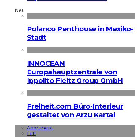
Neu
Polanco Penthouse in Mexiko-
Stadt
INNOCEAN
Europahauptzentrale von
Ippolito Fleitz Group GmbH
Freiheit.com Büro-Interieur
gestaltet von Arzu Kartal
Apart­ment
Loft