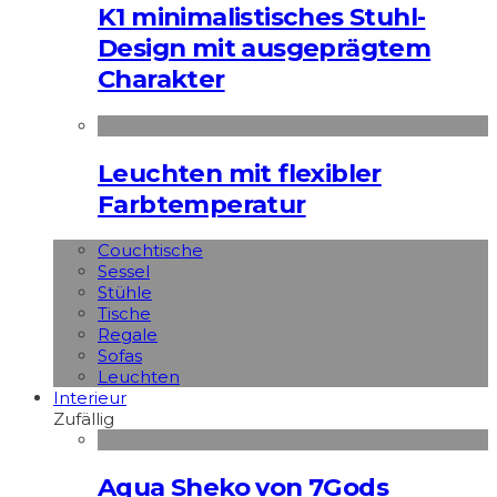
K1 minimalistisches Stuhl-
Design mit ausgeprägtem
Charakter
Leuchten mit flexibler
Farbtemperatur
Couchtische
Sessel
Stühle
Tische
Regale
Sofas
Leuchten
Interieur
Zufällig
Aqua Sheko von 7Gods