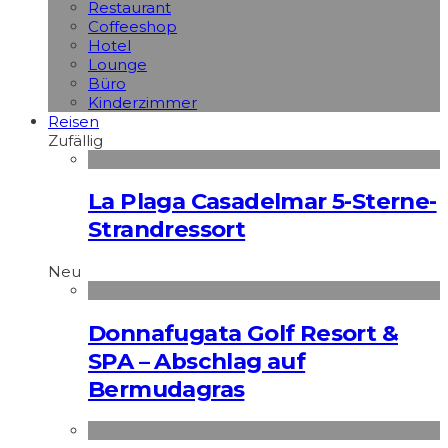
Restaurant
Coffeeshop
Hotel
Lounge
Büro
Kinderzimmer
Reisen
Zufällig
La Plaga Casadelmar 5-Sterne-
Strandressort
Neu
Donnafugata Golf Resort &
SPA – Abschlag auf
Bermudagras