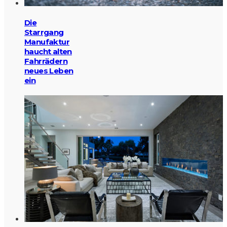
Die
Starrgang
Manufaktur
haucht alten
Fahrrädern
neues Leben
ein