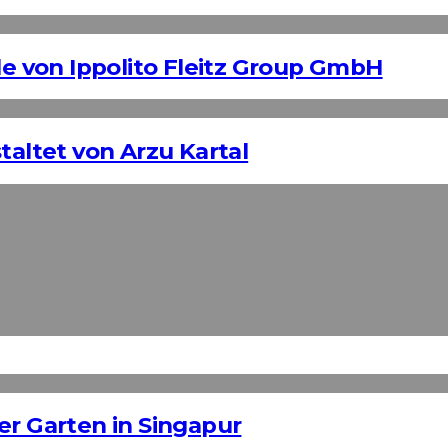
 von Ippolito Fleitz Group GmbH
taltet von Arzu Kartal
er Garten in Singapur