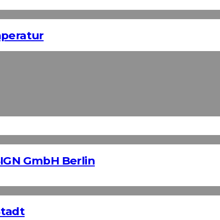
mperatur
SIGN GmbH Berlin
Stadt