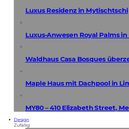
Luxus Residenz in Mytischtschi
Luxus-Anwesen Royal Palms in 
Waldhaus Casa Bosques überz
Maple Haus mit Dachpool in Li
MY80 – 410 Elizabeth Street, M
Design
Zufällig