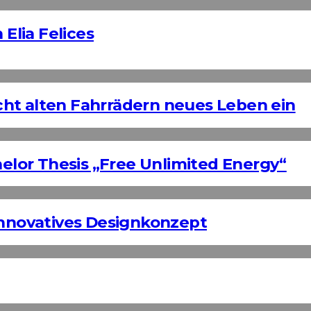
 Elia Felices
ht alten Fahrrädern neues Leben ein
helor Thesis „Free Unlimited Energy“
Innovatives Designkonzept