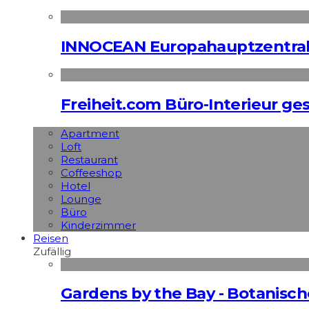
INNOCEAN Europahauptzentrale
Freiheit.com Büro-Interieur ges
Apart­ment
Loft
Restaurant
Coffeeshop
Hotel
Lounge
Büro
Kinderzimmer
Reisen
Zufällig
Gardens by the Bay - Botanisch