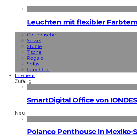
Leuchten mit flexibler Farbte
Couchtische
Sessel
Stühle
Tische
Regale
Sofas
Leuchten
Interieur
Zufällig
SmartDigital Office von IONDE
Neu
Polanco Penthouse in Mexiko-