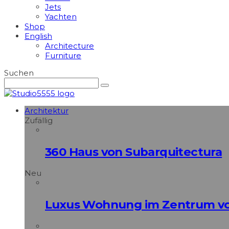
Jets
Yachten
Shop
English
Architecture
Furniture
Suchen
Architektur
Zufällig
360 Haus von Subarquitectura
Neu
Luxus Wohnung im Zentrum vo