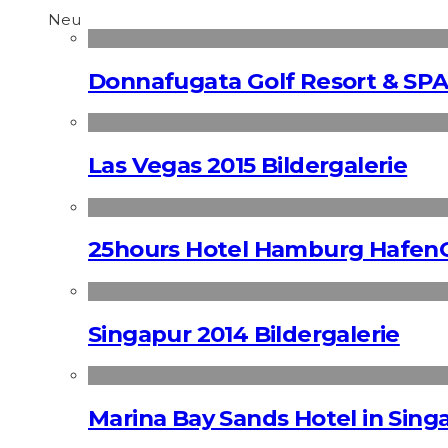
Neu
Donnafugata Golf Resort & SPA
Las Vegas 2015 Bildergalerie
25hours Hotel Hamburg HafenC
Singapur 2014 Bildergalerie
Marina Bay Sands Hotel in Singa