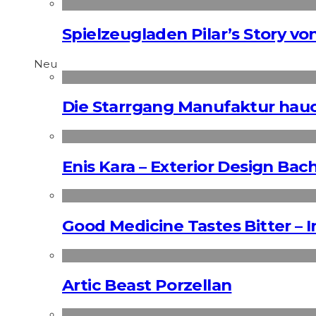
Spielzeugladen Pilar’s Story von
Neu
Die Starrgang Manufaktur hauc
Enis Kara – Exterior Design Bac
Good Medicine Tastes Bitter – 
Artic Beast Porzellan