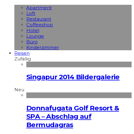
Apart­ment
Loft
Restaurant
Coffeeshop
Hotel
Lounge
Büro
Kinderzimmer
Reisen
Zufällig
Singapur 2014 Bildergalerie
Neu
Donnafugata Golf Resort &
SPA – Abschlag auf
Bermudagras