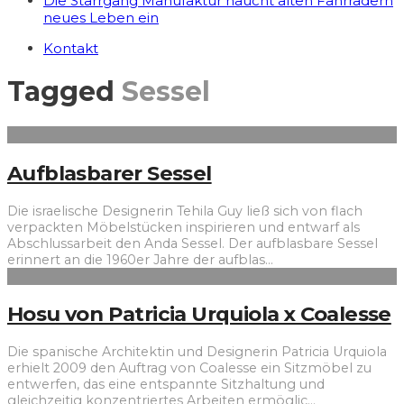
Die Starrgang Manufaktur haucht alten Fahrrädern
neues Leben ein
Kontakt
Tagged
Sessel
Aufblasbarer Sessel
Die israelische Designerin Tehila Guy ließ sich von flach
verpackten Möbelstücken inspirieren und entwarf als
Abschlussarbeit den Anda Sessel. Der aufblasbare Sessel
erinnert an die 1960er Jahre der aufblas
...
Hosu von Patricia Urquiola x Coalesse
Die spanische Architektin und Designerin Patricia Urquiola
erhielt 2009 den Auftrag von Coalesse ein Sitzmöbel zu
entwerfen, das eine entspannte Sitzhaltung und
gleichzeitig konzentriertes Arbeiten ermöglic
...