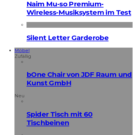
Naim Mu-so Premium-
Wireless-Musiksystem im Test
Silent Letter Garderobe
Möbel
Zufällig
bOne Chair von JDF Raum und
Kunst GmbH
Neu
Spider Tisch mit 60
Tischbeinen