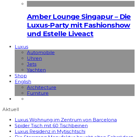
Amber Lounge Singapur – Die
Luxus-Party mit Fashionshow
und Estelle Liveact
Luxus
Automobile
Uhren
Jets
Yachten
Shop
English
Architecture
Furniture
Aktuell
Luxus Wohnung im Zentrum von Barcelona
Spider Tisch mit 60 Tischbeinen
Luxus Residenz in Mytischtschi