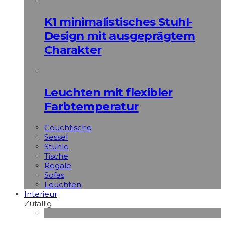
K1 minimalistisches Stuhl-
Design mit ausgeprägtem
Charakter
Leuchten mit flexibler
Farbtemperatur
Couchtische
Sessel
Stühle
Tische
Regale
Sofas
Leuchten
Interieur
Zufällig