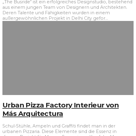
„The Busride“ ist ein erfolgreiches Designstudio, bestehend
aus einem jungen Team von Designern und Architekten.
Deren Talente und Fähigkeiten wurden in einem
außergewöhnlichen Projekt in Delhi City gefor
...
Urban Pizza Factory Interieur von
Más Arquitectura
Schul-Stühle, Ampeln und Graffiti findet man in der
urbanen Pizzaria. Diese Elemente sind die Essenz in