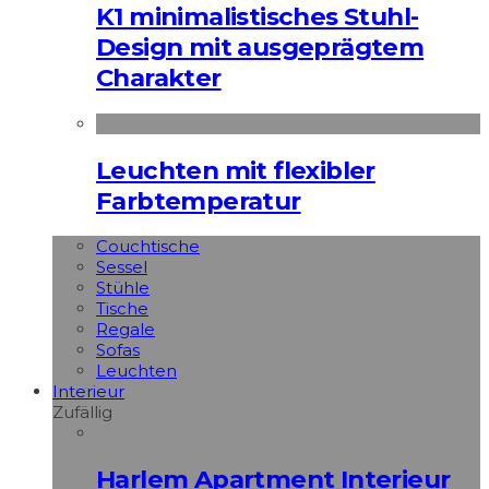
K1 minimalistisches Stuhl-
Design mit ausgeprägtem
Charakter
Leuchten mit flexibler
Farbtemperatur
Couchtische
Sessel
Stühle
Tische
Regale
Sofas
Leuchten
Interieur
Zufällig
Harlem Apartment Interieur