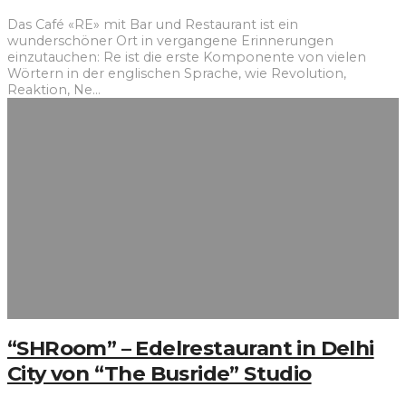
Das Café «RE» mit Bar und Restaurant ist ein
wunderschöner Ort in vergangene Erinnerungen
einzutauchen: Re ist die erste Komponente von vielen
Wörtern in der englischen Sprache, wie Revolution,
Reaktion, Ne
...
“SHRoom” – Edelrestaurant in Delhi
City von “The Busride” Studio