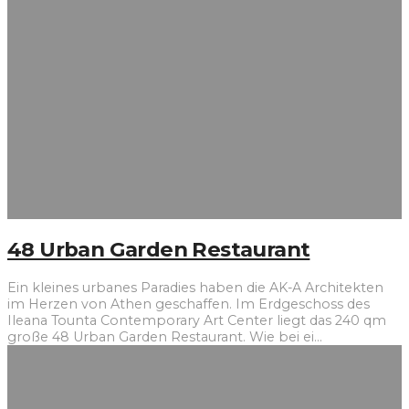
48 Urban Garden Restaurant
Ein kleines urbanes Paradies haben die AK-A Architekten
im Herzen von Athen geschaffen. Im Erdgeschoss des
Ileana Tounta Contemporary Art Center liegt das 240 qm
große 48 Urban Garden Restaurant. Wie bei ei
...