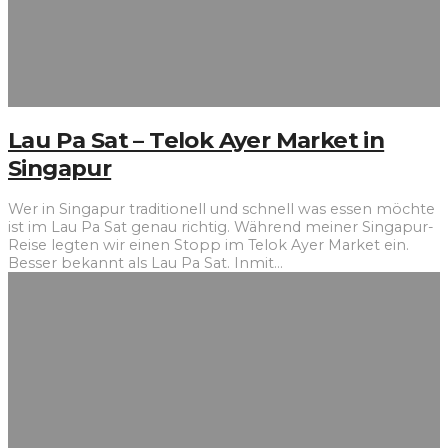
Lau Pa Sat – Telok Ayer Market in
Singapur
Wer in Singapur traditionell und schnell was essen möchte
ist im Lau Pa Sat genau richtig. Während meiner Singapur-
Reise legten wir einen Stopp im Telok Ayer Market ein.
Besser bekannt als Lau Pa Sat. Inmit
...