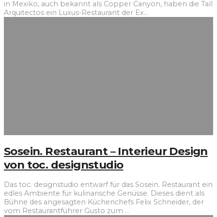
in Mexiko, auch bekannt als Copper Canyon, haben die Tall
Arquitectos ein Luxus-Restaurant der Ex
...
Sosein. Restaurant – Interieur Design
von toc. designstudio
Das toc. designstudio entwarf für das Sosein. Restaurant ein
edles Ambiente für kulinarische Genüsse. Dieses dient als
Bühne des angesagten Küchenchefs Felix Schneider, der
vom Restaurantführer Gusto zum
...