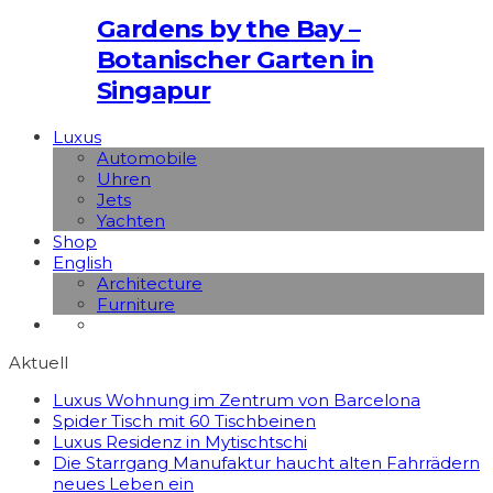
Gardens by the Bay –
Botanischer Garten in
Singapur
Luxus
Automobile
Uhren
Jets
Yachten
Shop
English
Architecture
Furniture
Aktuell
Luxus Wohnung im Zentrum von Barcelona
Spider Tisch mit 60 Tischbeinen
Luxus Residenz in Mytischtschi
Die Starrgang Manufaktur haucht alten Fahrrädern
neues Leben ein