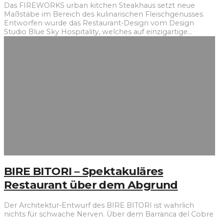
Das FIREWORKS urban kitchen Steakhaus setzt neue
Maßstäbe im Bereich des kulinarischen Fleischgenusses.
Entworfen wurde das Restaurant-Design vom Design
Studio Blue Sky Hospitality, welches auf einzigartige
...
BIRE BITORI – Spektakuläres
Restaurant über dem Abgrund
Der Architektur-Entwurf des BIRE BITORI ist wahrlich
nichts für schwache Nerven. Über dem Barranca del Cobre