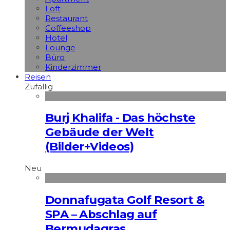
Loft
Restaurant
Coffeeshop
Hotel
Lounge
Büro
Kinderzimmer
Reisen
Zufällig
Burj Khalifa - Das höchste
Gebäude der Welt
(Bilder+Videos)
Neu
Donnafugata Golf Resort &
SPA – Abschlag auf
Bermudagras