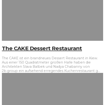
The CAKE Dessert Restaurant
The CAKE ist ein brandneues Dessert Restaurant in Kiew.
Aus einer 150 Quadratmeter großen Halle haben die
Architekten Slava Balbek und Nadya Chabanny von
2b.group ein aufsehend erregendes Kuchenrestaurant g
...