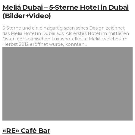
Meliá Dubai – 5-Sterne Hotel in Dubai
(Bilder+Video)
5-Sterne und ein einzigartig spanisches Design zeichnet
das Meliá Hotel in Dubai aus. Als erstes Hotel im mittleren
Osten der spanischen Luxushotelkette Meliá, welches im
Herbst 2012 eröffnet wurde, konnten
...
«RE» Café Bar