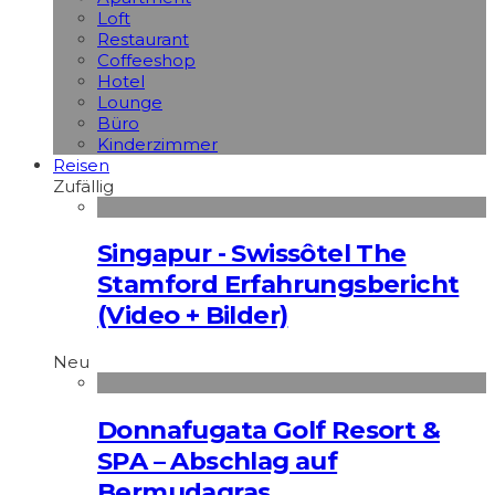
Loft
Restaurant
Coffeeshop
Hotel
Lounge
Büro
Kinderzimmer
Reisen
Zufällig
Singapur - Swissôtel The
Stamford Erfahrungsbericht
(Video + Bilder)
Neu
Donnafugata Golf Resort &
SPA – Abschlag auf
Bermudagras