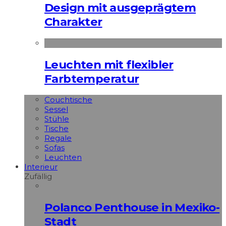
Design mit ausgeprägtem
Charakter
Leuchten mit flexibler
Farbtemperatur
Couchtische
Sessel
Stühle
Tische
Regale
Sofas
Leuchten
Interieur
Zufällig
Polanco Penthouse in Mexiko-
Stadt