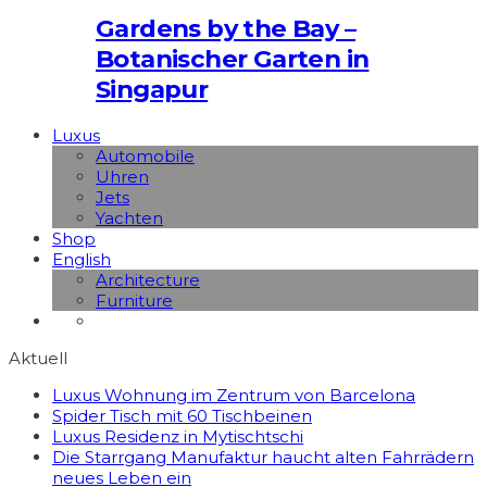
Gardens by the Bay –
Botanischer Garten in
Singapur
Luxus
Automobile
Uhren
Jets
Yachten
Shop
English
Architecture
Furniture
Aktuell
Luxus Wohnung im Zentrum von Barcelona
Spider Tisch mit 60 Tischbeinen
Luxus Residenz in Mytischtschi
Die Starrgang Manufaktur haucht alten Fahrrädern
neues Leben ein