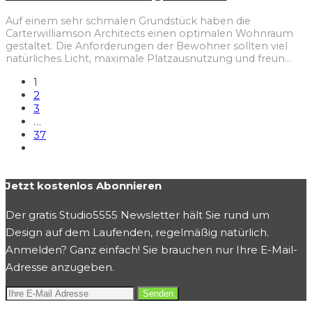
Auf einem sehr schmalen Grundstück haben die
Carterwilliamson Architects einen optimalen Wohnraum
gestaltet. Die Anforderungen der Bewohner sollten viel
natürliches Licht, maximale Platzausnutzung und freun
...
1
2
3
…
37
Jetzt kostenlos Abonnieren
Der gratis Studio5555 Newsletter hält Sie rund um
Design auf dem Laufenden, regelmäßig natürlich.
Anmelden? Ganz einfach! Sie brauchen nur Ihre E-Mail-
Adresse anzugeben.