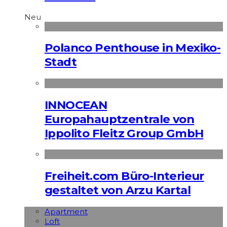
Neu
Polanco Penthouse in Mexiko-
Stadt
INNOCEAN
Europahauptzentrale von
Ippolito Fleitz Group GmbH
Freiheit.com Büro-Interieur
gestaltet von Arzu Kartal
Apart­ment
Loft