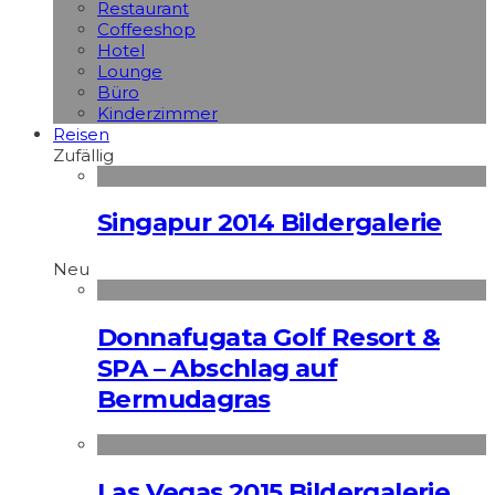
Restaurant
Coffeeshop
Hotel
Lounge
Büro
Kinderzimmer
Reisen
Zufällig
Singapur 2014 Bildergalerie
Neu
Donnafugata Golf Resort &
SPA – Abschlag auf
Bermudagras
Las Vegas 2015 Bildergalerie