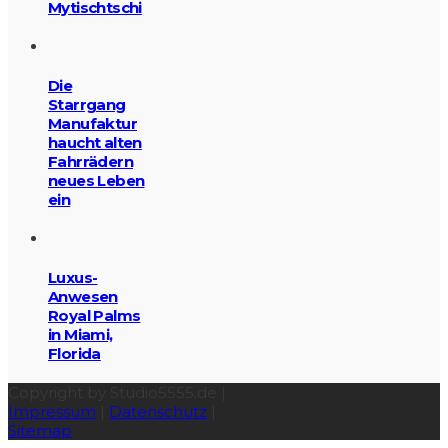
Mytischtschi
Die
Starrgang
Manufaktur
haucht alten
Fahrrädern
neues Leben
ein
Luxus-
Anwesen
Royal Palms
in Miami,
Florida
Copyright by Studio5555.de |
Impressum
|
Datenschutz
|
Sitemap