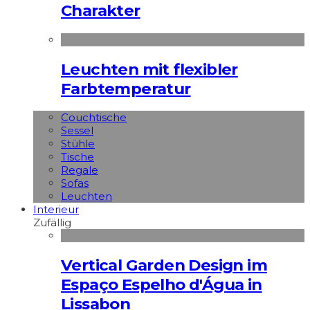
Charakter
Leuchten mit flexibler
Farbtemperatur
Couchtische
Sessel
Stühle
Tische
Regale
Sofas
Leuchten
Interieur
Zufällig
Vertical Garden Design im
Espaço Espelho d'Água in
Lissabon