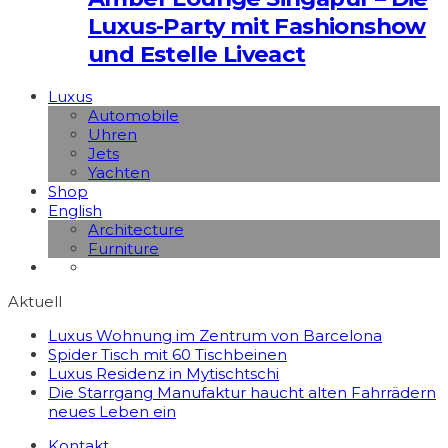
Luxus-Party mit Fashionshow
und Estelle Liveact
Luxus
Automobile
Uhren
Jets
Yachten
Shop
English
Architecture
Furniture
Aktuell
Luxus Wohnung im Zentrum von Barcelona
Spider Tisch mit 60 Tischbeinen
Luxus Residenz in Mytischtschi
Die Starrgang Manufaktur haucht alten Fahrrädern
neues Leben ein
Kontakt