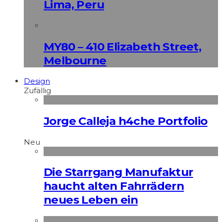
Lima, Peru
MY80 – 410 Elizabeth Street,
Melbourne
Design
Zufällig
Jorge Calleja h4che Portfolio
Neu
Die Starrgang Manufaktur
haucht alten Fahrrädern
neues Leben ein