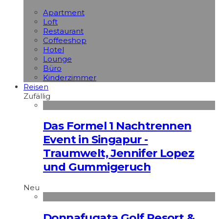
Apart­ment
Loft
Restaurant
Coffeeshop
Hotel
Lounge
Büro
Kinderzimmer
Reisen
Zufällig
Das Formel 1 Nachtrennen
Event in Singapur -
Traumwelt, Jennifer Lopez
und Gummigeruch
Neu
Donnafugata Golf Resort &