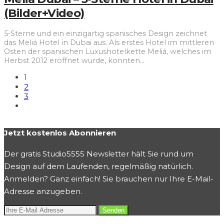
(Bilder+Video)
5-Sterne und ein einzigartig spanisches Design zeichnet
das Meliá Hotel in Dubai aus. Als erstes Hotel im mittleren
Osten der spanischen Luxushotelkette Meliá, welches im
Herbst 2012 eröffnet wurde, konnten
...
1
2
3
Jetzt kostenlos Abonnieren
Der gratis Studio5555 Newsletter hält Sie rund um
Design auf dem Laufenden, regelmäßig natürlich.
Anmelden? Ganz einfach! Sie brauchen nur Ihre E-Mail-
Adresse anzugeben.