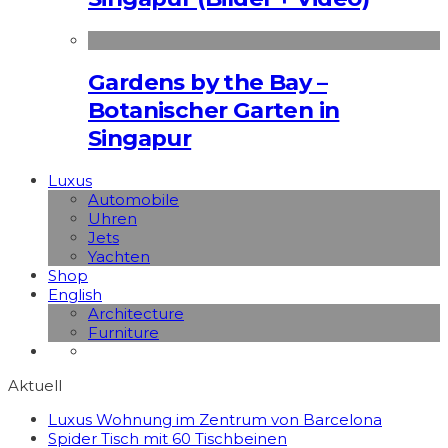
Gardens by the Bay –
Botanischer Garten in
Singapur
Luxus
Automobile
Uhren
Jets
Yachten
Shop
English
Architecture
Furniture
Aktuell
Luxus Wohnung im Zentrum von Barcelona
Spider Tisch mit 60 Tischbeinen