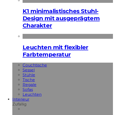
K1 minimalistisches Stuhl-
Design mit ausgeprägtem
Charakter
Leuchten mit flexibler
Farbtemperatur
Couchtische
Sessel
Stühle
Tische
Regale
Sofas
Leuchten
Interieur
Zufällig