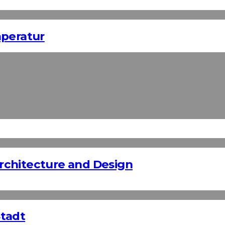
mperatur
rchitecture and Design
Stadt