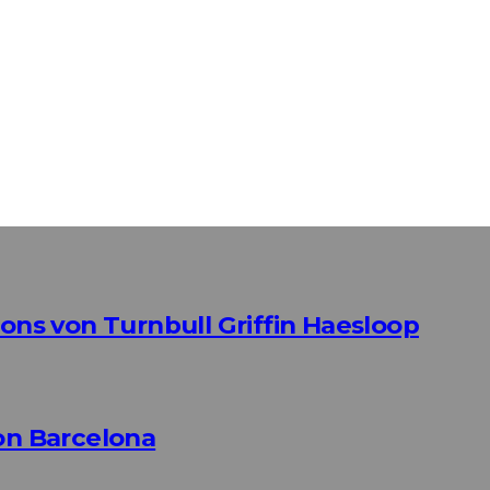
s von Turnbull Griffin Haesloop
n Barcelona