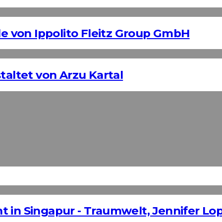
 von Ippolito Fleitz Group GmbH
taltet von Arzu Kartal
t in Singapur - Traumwelt, Jennifer 