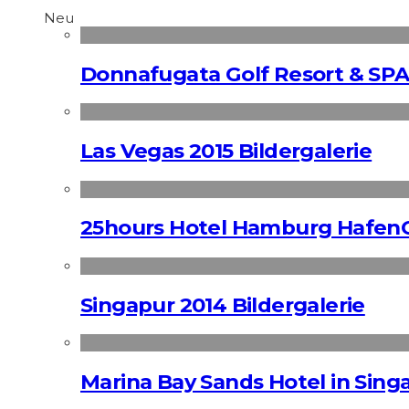
Neu
Donnafugata Golf Resort & SPA
Las Vegas 2015 Bildergalerie
25hours Hotel Hamburg HafenC
Singapur 2014 Bildergalerie
Marina Bay Sands Hotel in Singa