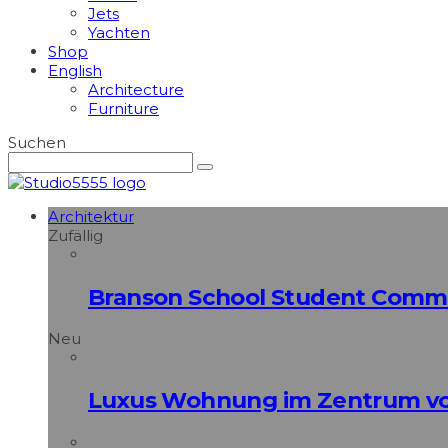
Jets
Yachten
Shop
English
Architecture
Furniture
Suchen
Architektur
Zufällig
Branson School Student Common
Neu
Luxus Wohnung im Zentrum vo