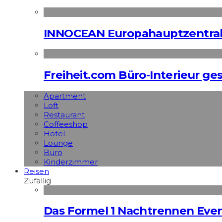
INNOCEAN Europahauptzentrale
Freiheit.com Büro-Interieur ges
Apart­ment
Loft
Restaurant
Coffeeshop
Hotel
Lounge
Büro
Kinderzimmer
Reisen
Zufällig
Das Formel 1 Nachtrennen Even