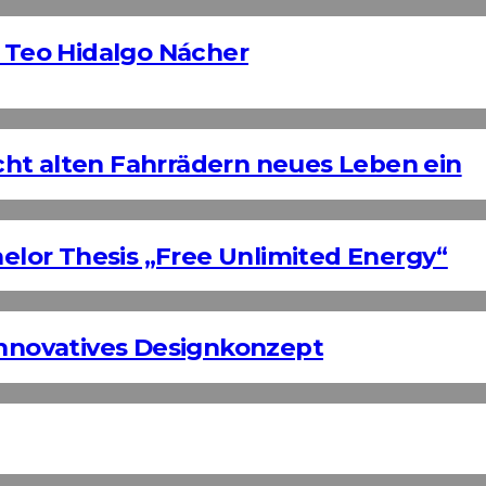
Teo Hidalgo Nácher
ht alten Fahrrädern neues Leben ein
helor Thesis „Free Unlimited Energy“
Innovatives Designkonzept