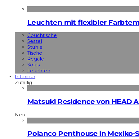
Leuchten mit flexibler Farbte
Couchtische
Sessel
Stühle
Tische
Regale
Sofas
Leuchten
Interieur
Zufällig
Matsuki Residence von HEAD A
Neu
Polanco Penthouse in Mexiko-