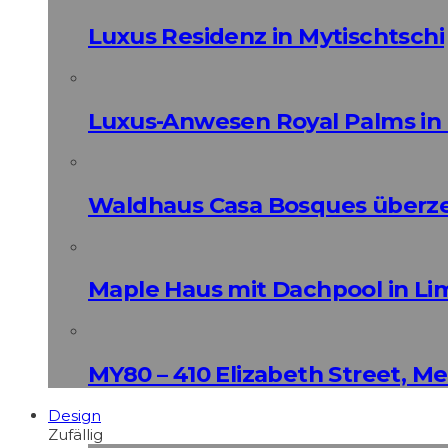
Luxus Residenz in Mytischtschi
Luxus-Anwesen Royal Palms in 
Waldhaus Casa Bosques überz
Maple Haus mit Dachpool in Li
MY80 – 410 Elizabeth Street, M
Design
Zufällig