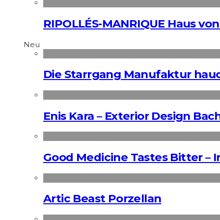
RIPOLLÉS-MANRIQUE Haus von 
Neu
Die Starrgang Manufaktur hauc
Enis Kara – Exterior Design Bac
Good Medicine Tastes Bitter – 
Artic Beast Porzellan