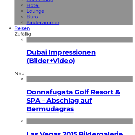
Hotel
Lounge
Büro
Kinderzimmer
Reisen
Zufällig
Dubai Impressionen
(Bilder+Video)
Neu
Donnafugata Golf Resort &
SPA – Abschlag auf
Bermudagras
Las Vegas 2015 Bildergalerie