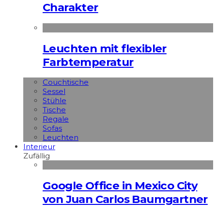
Charakter
Leuchten mit flexibler
Farbtemperatur
Couchtische
Sessel
Stühle
Tische
Regale
Sofas
Leuchten
Interieur
Zufällig
Google Office in Mexico City
von Juan Carlos Baumgartner