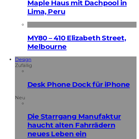
Maple Haus mit Dachpool in
Lima, Peru
MY80 – 410 Elizabeth Street,
Melbourne
Design
Zufällig
Desk Phone Dock für iPhone
Neu
Die Starrgang Manufaktur
haucht alten Fahrrädern
neues Leben ein