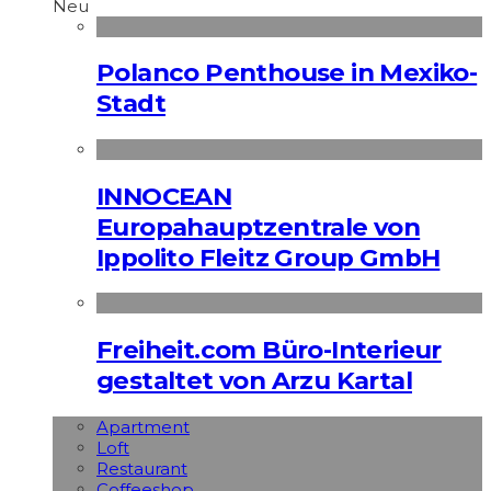
Neu
Polanco Penthouse in Mexiko-
Stadt
INNOCEAN
Europahauptzentrale von
Ippolito Fleitz Group GmbH
Freiheit.com Büro-Interieur
gestaltet von Arzu Kartal
Apart­ment
Loft
Restaurant
Coffeeshop