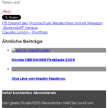
Teilen auf:
FB Design der Hochschule Niederrhein bringt Magazin
„Botenstoff“ heraus
Claudio Limón – Portfolio
Ähnliche Beiträge
Honda CBR1000RR Fireblade 2009
One Line von Maxim Maximov
Jetzt kostenlos Abonnieren
Der gratis Studio5555 Newsletter hält Sie rund um