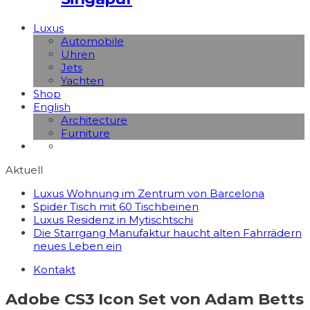
Luxus
Automobile
Uhren
Jets
Yachten
Shop
English
Architecture
Furniture
Aktuell
Luxus Wohnung im Zentrum von Barcelona
Spider Tisch mit 60 Tischbeinen
Luxus Residenz in Mytischtschi
Die Starrgang Manufaktur haucht alten Fahrrädern
neues Leben ein
Kontakt
Adobe CS3 Icon Set von Adam Betts