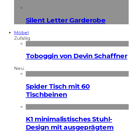
Silent Letter Garderobe
Möbel
Zufällig
Toboggin von Devin Schaffner
Neu
Spider Tisch mit 60
Tischbeinen
K1 minimalistisches Stuhl-
Design mit ausgeprägtem