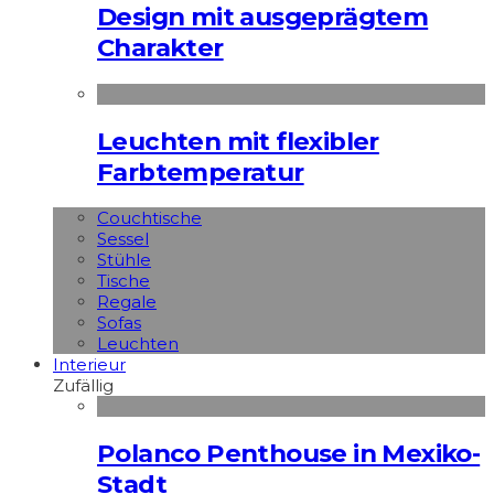
Design mit ausgeprägtem
Charakter
Leuchten mit flexibler
Farbtemperatur
Couchtische
Sessel
Stühle
Tische
Regale
Sofas
Leuchten
Interieur
Zufällig
Polanco Penthouse in Mexiko-
Stadt