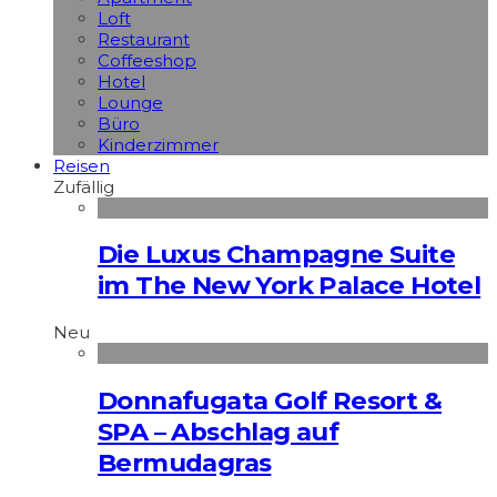
Loft
Restaurant
Coffeeshop
Hotel
Lounge
Büro
Kinderzimmer
Reisen
Zufällig
Die Luxus Champagne Suite
im The New York Palace Hotel
Neu
Donnafugata Golf Resort &
SPA – Abschlag auf
Bermudagras