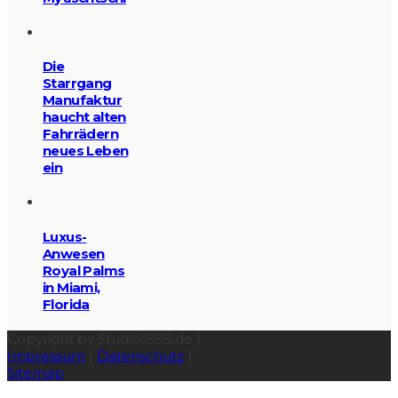
Die
Starrgang
Manufaktur
haucht alten
Fahrrädern
neues Leben
ein
Luxus-
Anwesen
Royal Palms
in Miami,
Florida
Copyright by Studio5555.de |
Impressum
|
Datenschutz
|
Sitemap