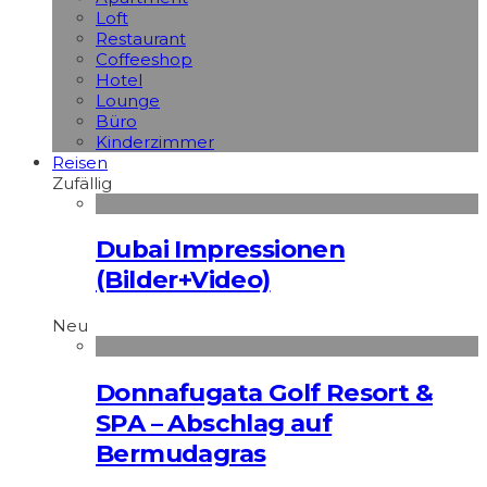
Loft
Restaurant
Coffeeshop
Hotel
Lounge
Büro
Kinderzimmer
Reisen
Zufällig
Dubai Impressionen
(Bilder+Video)
Neu
Donnafugata Golf Resort &
SPA – Abschlag auf
Bermudagras