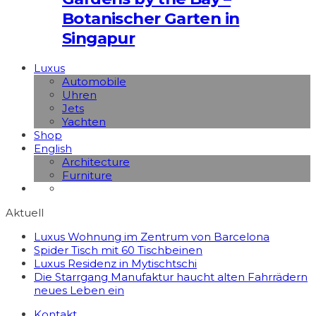
Botanischer Garten in
Singapur
Luxus
Automobile
Uhren
Jets
Yachten
Shop
English
Architecture
Furniture
Aktuell
Luxus Wohnung im Zentrum von Barcelona
Spider Tisch mit 60 Tischbeinen
Luxus Residenz in Mytischtschi
Die Starrgang Manufaktur haucht alten Fahrrädern
neues Leben ein
Kontakt