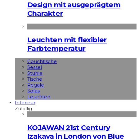
Design mit ausgeprägtem
Charakter
Leuchten mit flexibler
Farbtemperatur
Couchtische
Sessel
Stühle
Tische
Regale
Sofas
Leuchten
Interieur
Zufällig
KOJAWAN 21st Century
Izakaya in London von Blue