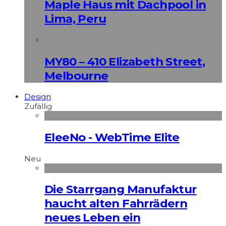
Maple Haus mit Dachpool in
Lima, Peru
MY80 – 410 Elizabeth Street,
Melbourne
Design
Zufällig
EleeNo - WebTime Elite
Neu
Die Starrgang Manufaktur
haucht alten Fahrrädern
neues Leben ein