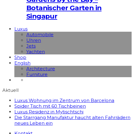
Botanischer Garten in
Singapur
Luxus
Automobile
Uhren
Jets
Yachten
Shop
English
Architecture
Furniture
Aktuell
Luxus Wohnung im Zentrum von Barcelona
Spider Tisch mit 60 Tischbeinen
Luxus Residenz in Mytischtschi
Die Starrgang Manufaktur haucht alten Fahrrädern
neues Leben ein
Kontakt