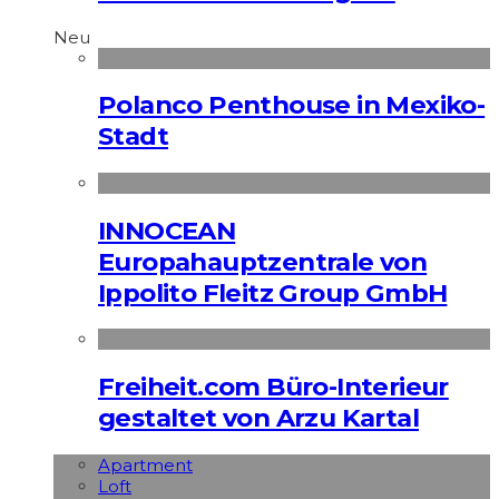
Neu
Polanco Penthouse in Mexiko-
Stadt
INNOCEAN
Europahauptzentrale von
Ippolito Fleitz Group GmbH
Freiheit.com Büro-Interieur
gestaltet von Arzu Kartal
Apart­ment
Loft