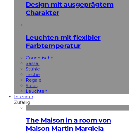
Design mit ausgeprägtem
Charakter
Leuchten mit flexibler
Farbtemperatur
Couchtische
Sessel
Stühle
Tische
Regale
Sofas
Leuchten
Interieur
Zufällig
The Maison in a room von
Maison Martin Margiela