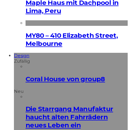
Maple Haus mit Dachpool in
Lima, Peru
MY80 – 410 Elizabeth Street,
Melbourne
Design
Zufällig
Coral House von group8
Neu
Die Starrgang Manufaktur
haucht alten Fahrrädern
neues Leben ein