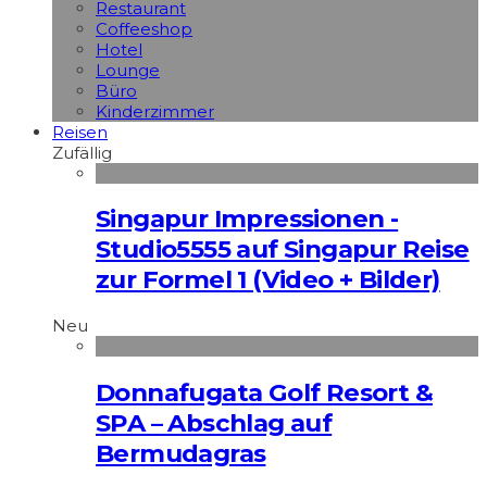
Restaurant
Coffeeshop
Hotel
Lounge
Büro
Kinderzimmer
Reisen
Zufällig
Singapur Impressionen -
Studio5555 auf Singapur Reise
zur Formel 1 (Video + Bilder)
Neu
Donnafugata Golf Resort &
SPA – Abschlag auf
Bermudagras