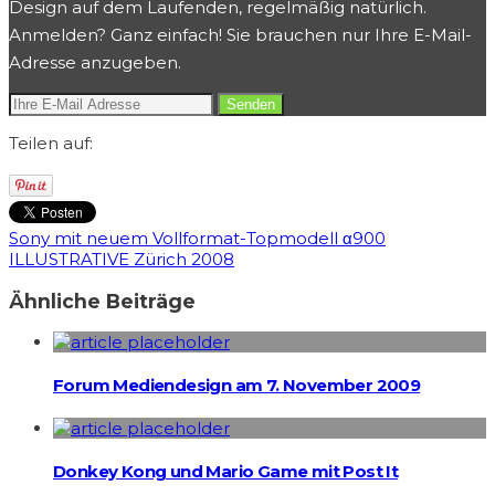
Design auf dem Laufenden, regelmäßig natürlich.
Anmelden? Ganz einfach! Sie brauchen nur Ihre E-Mail-
Adresse anzugeben.
Teilen auf:
Sony mit neuem Vollformat-Topmodell α900
ILLUSTRATIVE Zürich 2008
Ähnliche Beiträge
Forum Mediendesign am 7. November 2009
Donkey Kong und Mario Game mit Post It