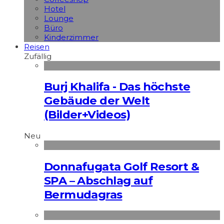
Hotel
Lounge
Büro
Kinderzimmer
Reisen
Zufällig
Burj Khalifa - Das höchste
Gebäude der Welt
(Bilder+Videos)
Neu
Donnafugata Golf Resort &
SPA – Abschlag auf
Bermudagras