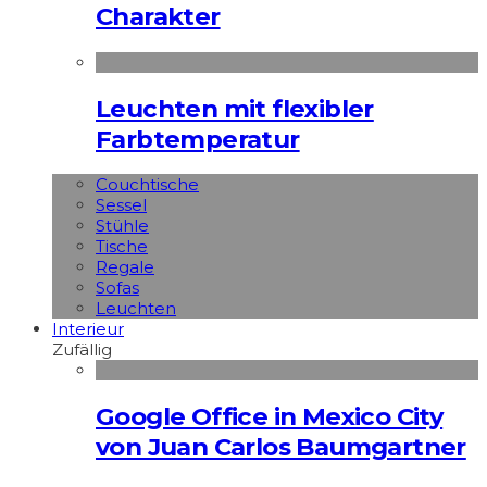
Charakter
Leuchten mit flexibler
Farbtemperatur
Couchtische
Sessel
Stühle
Tische
Regale
Sofas
Leuchten
Interieur
Zufällig
Google Office in Mexico City
von Juan Carlos Baumgartner