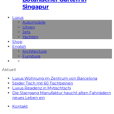
Singapur
Luxus
Automobile
Uhren
Jets
Yachten
Shop
English
Architecture
Furniture
Aktuell
Luxus Wohnung im Zentrum von Barcelona
Spider Tisch mit 60 Tischbeinen
Luxus Residenz in Mytischtschi
Die Starrgang Manufaktur haucht alten Fahrrädern
neues Leben ein
Kontakt