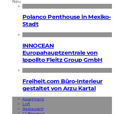
Neu
Polanco Penthouse in Mexiko-
Stadt
INNOCEAN
Europahauptzentrale von
Ippolito Fleitz Group GmbH
Freiheit.com Büro-Interieur
gestaltet von Arzu Kartal
Apart­ment
Loft
Restaurant
Coffeeshop