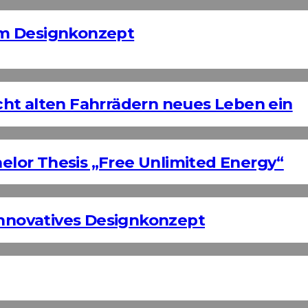
em Designkonzept
ht alten Fahrrädern neues Leben ein
helor Thesis „Free Unlimited Energy“
Innovatives Designkonzept