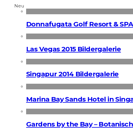
Neu
Donnafugata Golf Resort & SPA
Las Vegas 2015 Bildergalerie
Singapur 2014 Bildergalerie
Marina Bay Sands Hotel in Singa
Gardens by the Bay – Botanisch