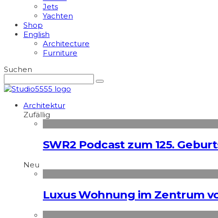
Jets
Yachten
Shop
English
Architecture
Furniture
Suchen
Architektur
Zufällig
SWR2 Podcast zum 125. Geburts
Neu
Luxus Wohnung im Zentrum vo