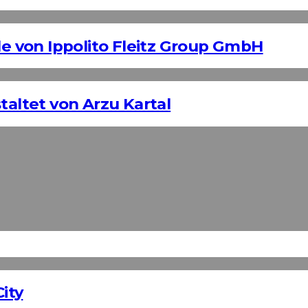
 von Ippolito Fleitz Group GmbH
taltet von Arzu Kartal
ity