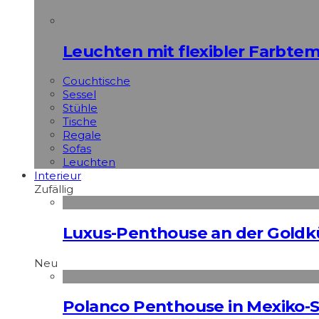
Leuchten mit flexibler Farbte
Couchtische
Sessel
Stühle
Tische
Regale
Sofas
Leuchten
Interieur
Zufällig
Luxus-Penthouse an der Goldk
Neu
Polanco Penthouse in Mexiko-