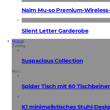
Naim Mu-so Premium-Wireless-
Silent Letter Garderobe
Möbel
Zufällig
Suspacious Collection
Neu
Spider Tisch mit 60 Tischbeine
K1 minimalistisches Stuhl-Des