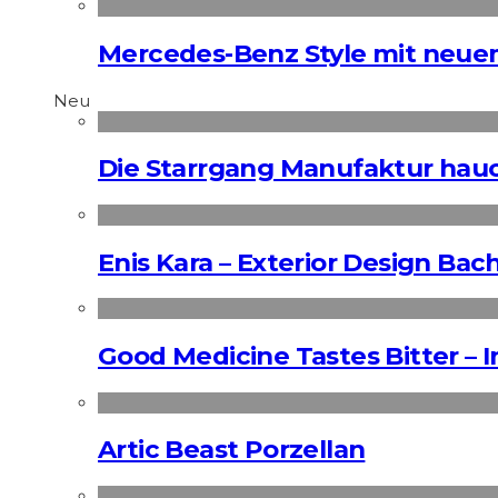
Mercedes-Benz Style mit neu
Neu
Die Starrgang Manufaktur hauc
Enis Kara – Exterior Design Bac
Good Medicine Tastes Bitter – 
Artic Beast Porzellan