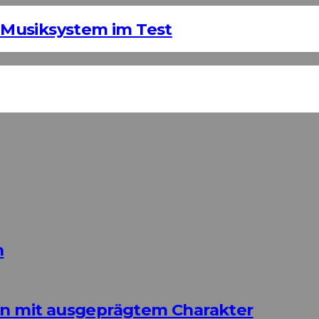
Musiksystem im Test
n
ign mit ausgeprägtem Charakter