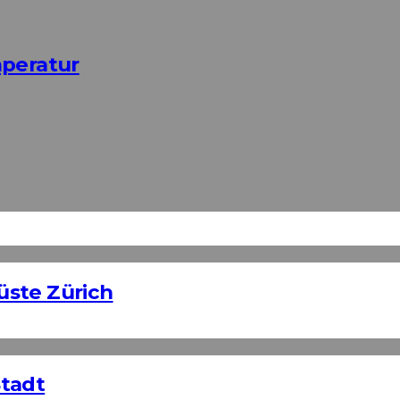
mperatur
üste Zürich
Stadt