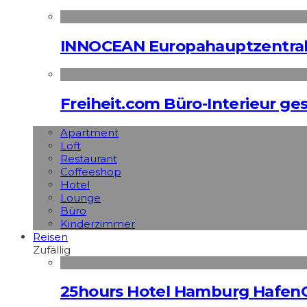
INNOCEAN Europahauptzentrale
Freiheit.com Büro-Interieur ges
Apart­ment
Loft
Restaurant
Coffeeshop
Hotel
Lounge
Büro
Kinderzimmer
Reisen
Zufällig
25hours Hotel Hamburg HafenC