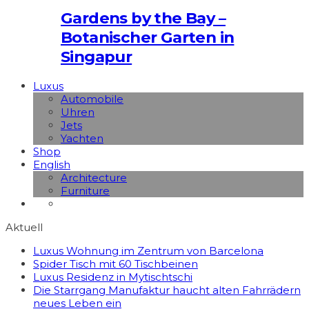
Gardens by the Bay –
Botanischer Garten in
Singapur
Luxus
Automobile
Uhren
Jets
Yachten
Shop
English
Architecture
Furniture
Aktuell
Luxus Wohnung im Zentrum von Barcelona
Spider Tisch mit 60 Tischbeinen
Luxus Residenz in Mytischtschi
Die Starrgang Manufaktur haucht alten Fahrrädern
neues Leben ein