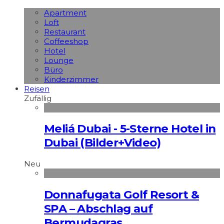
Apart­ment
Loft
Restaurant
Coffeeshop
Hotel
Lounge
Büro
Kinderzimmer
Reisen
Zufällig
Meliá Dubai - 5-Sterne Hotel in
Dubai (Bilder+Video)
Neu
Donnafugata Golf Resort &
SPA – Abschlag auf
Bermudagras