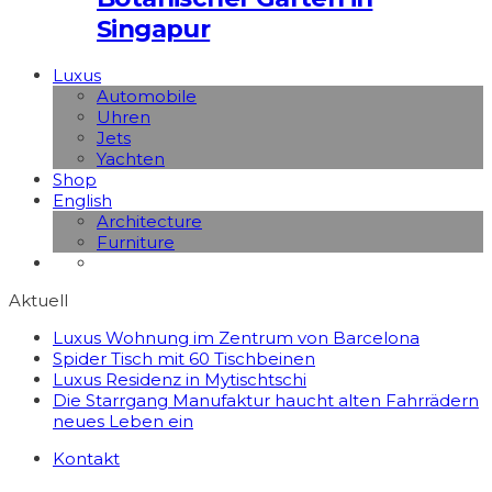
Singapur
Luxus
Automobile
Uhren
Jets
Yachten
Shop
English
Architecture
Furniture
Aktuell
Luxus Wohnung im Zentrum von Barcelona
Spider Tisch mit 60 Tischbeinen
Luxus Residenz in Mytischtschi
Die Starrgang Manufaktur haucht alten Fahrrädern
neues Leben ein
Kontakt