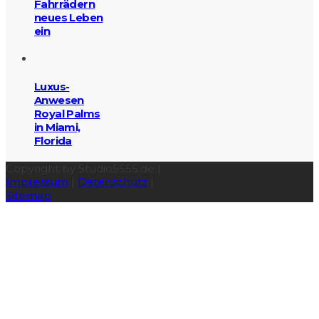
Fahrrädern
neues Leben
ein
Luxus-
Anwesen
Royal Palms
in Miami,
Florida
Copyright by Studio5555.de |
Impressum
|
Datenschutz
|
Sitemap