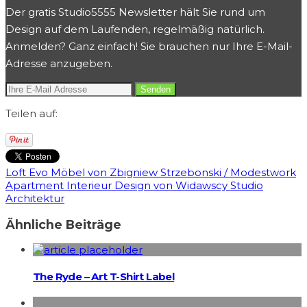
Der gratis Studio5555 Newsletter hält Sie rund um
Design auf dem Laufenden, regelmäßig natürlich.
Anmelden? Ganz einfach! Sie brauchen nur Ihre E-Mail-
Adresse anzugeben.
Teilen auf:
Loft Evo Möbel von Zbigniew Strzebonski / Modestwork
Apart­ment Interieur Design von Widawscy Studio
Architektur
Ähnliche Beiträge
The Ryde – Art T-Shirt Label