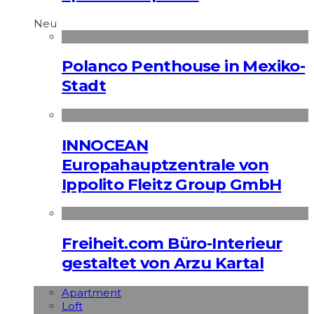
Neu
Polanco Penthouse in Mexiko-
Stadt
INNOCEAN
Europahauptzentrale von
Ippolito Fleitz Group GmbH
Freiheit.com Büro-Interieur
gestaltet von Arzu Kartal
Apart­ment
Loft