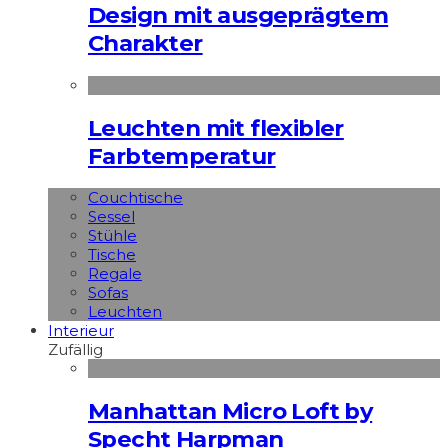
Design mit ausgeprägtem
Charakter
Leuchten mit flexibler
Farbtemperatur
Couchtische
Sessel
Stühle
Tische
Regale
Sofas
Leuchten
Interieur
Zufällig
Manhattan Micro Loft by
Specht Harpman