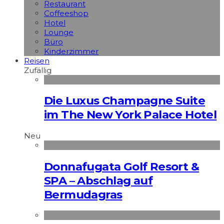
Restaurant
Coffeeshop
Hotel
Lounge
Büro
Kinderzimmer
Reisen
Zufällig
Die Luxus Champagne Suite
im The New York Palace Hotel
Neu
Donnafugata Golf Resort &
SPA – Abschlag auf
Bermudagras