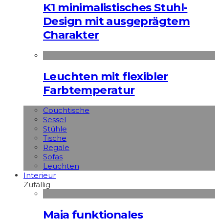
K1 minimalistisches Stuhl-
Design mit ausgeprägtem
Charakter
Leuchten mit flexibler
Farbtemperatur
Couchtische
Sessel
Stühle
Tische
Regale
Sofas
Leuchten
Interieur
Zufällig
Maja funktionales