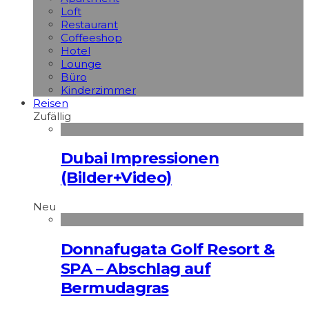
Loft
Restaurant
Coffeeshop
Hotel
Lounge
Büro
Kinderzimmer
Reisen
Zufällig
Dubai Impressionen
(Bilder+Video)
Neu
Donnafugata Golf Resort &
SPA – Abschlag auf
Bermudagras