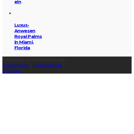
ein
Luxus-
Anwesen
Royal Palms
in Miami,
Florida
Copyright by Studio5555.de |
Impressum
|
Datenschutz
|
Sitemap