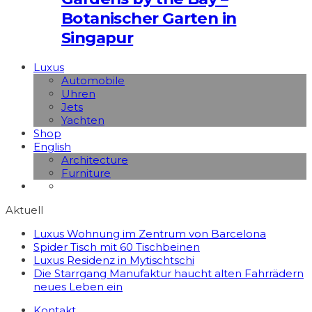
Botanischer Garten in
Singapur
Luxus
Automobile
Uhren
Jets
Yachten
Shop
English
Architecture
Furniture
Aktuell
Luxus Wohnung im Zentrum von Barcelona
Spider Tisch mit 60 Tischbeinen
Luxus Residenz in Mytischtschi
Die Starrgang Manufaktur haucht alten Fahrrädern
neues Leben ein
Kontakt