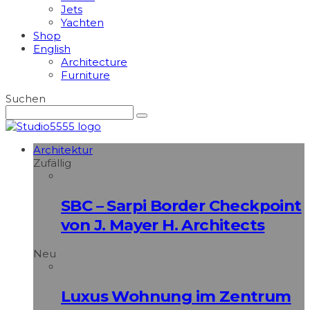
Jets
Yachten
Shop
English
Architecture
Furniture
Suchen
Architektur
Zufällig
SBC – Sarpi Border Checkpoint
von J. Mayer H. Architects
Neu
Luxus Wohnung im Zentrum