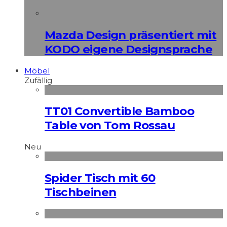
Mazda Design präsentiert mit
KODO eigene Designsprache
Möbel
Zufällig
TT01 Convertible Bamboo
Table von Tom Rossau
Neu
Spider Tisch mit 60
Tischbeinen