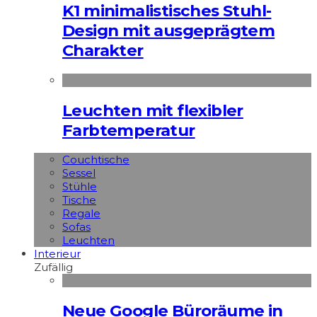
K1 minimalistisches Stuhl-
Design mit ausgeprägtem
Charakter
Leuchten mit flexibler
Farbtemperatur
Couchtische
Sessel
Stühle
Tische
Regale
Sofas
Leuchten
Interieur
Zufällig
Neue Google Büroräume in