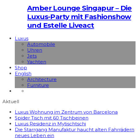
Amber Lounge Singapur – Die
Luxus-Party mit Fashionshow
und Estelle Liveact
Luxus
Automobile
Uhren
Jets
Yachten
Shop
English
Architecture
Furniture
Aktuell
Luxus Wohnung im Zentrum von Barcelona
Spider Tisch mit 60 Tischbeinen
Luxus Residenz in Mytischtschi
Die Starrgang Manufaktur haucht alten Fahrrädern
neues Leben ein