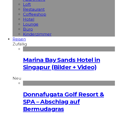
Loft
Restaurant
Coffeeshop
Hotel
Lounge
Büro
Kinderzimmer
Reisen
Zufällig
Marina Bay Sands Hotel in
Singapur (Bilder + Video)
Neu
Donnafugata Golf Resort &
SPA – Abschlag auf
Bermudagras