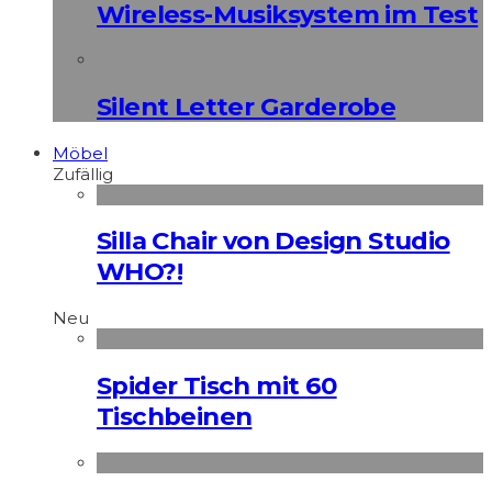
Wireless-Musiksystem im Test
Silent Letter Garderobe
Möbel
Zufällig
Silla Chair von Design Studio
WHO?!
Neu
Spider Tisch mit 60
Tischbeinen