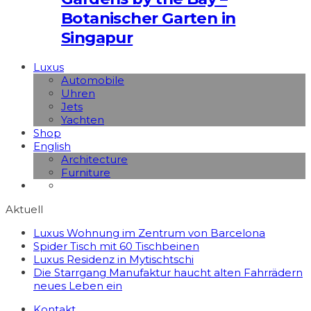
Botanischer Garten in
Singapur
Luxus
Automobile
Uhren
Jets
Yachten
Shop
English
Architecture
Furniture
Aktuell
Luxus Wohnung im Zentrum von Barcelona
Spider Tisch mit 60 Tischbeinen
Luxus Residenz in Mytischtschi
Die Starrgang Manufaktur haucht alten Fahrrädern
neues Leben ein
Kontakt