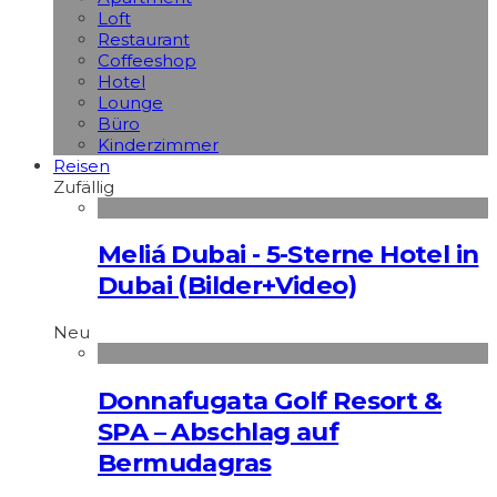
Loft
Restaurant
Coffeeshop
Hotel
Lounge
Büro
Kinderzimmer
Reisen
Zufällig
Meliá Dubai - 5-Sterne Hotel in
Dubai (Bilder+Video)
Neu
Donnafugata Golf Resort &
SPA – Abschlag auf
Bermudagras