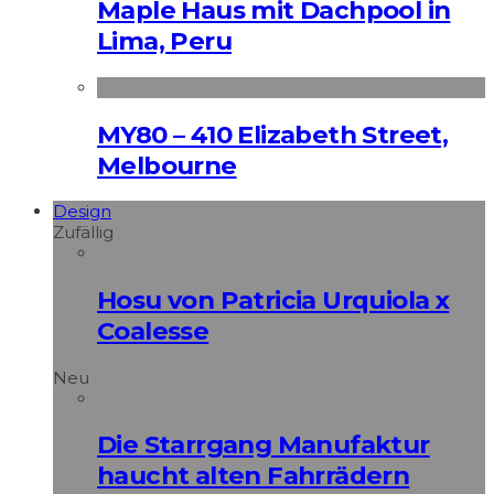
Maple Haus mit Dachpool in
Lima, Peru
MY80 – 410 Elizabeth Street,
Melbourne
Design
Zufällig
Hosu von Patricia Urquiola x
Coalesse
Neu
Die Starrgang Manufaktur
haucht alten Fahrrädern