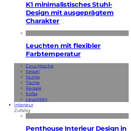
K1 minimalistisches Stuhl-
Design mit ausgeprägtem
Charakter
Leuchten mit flexibler
Farbtemperatur
Couchtische
Sessel
Stühle
Tische
Regale
Sofas
Leuchten
Interieur
Zufällig
Penthouse Interieur Design in