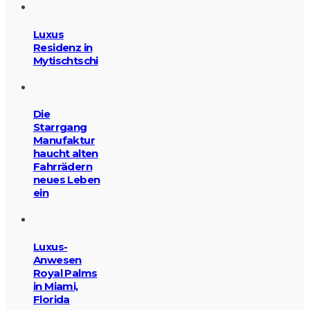
Luxus
Residenz in
Mytischtschi
Die
Starrgang
Manufaktur
haucht alten
Fahrrädern
neues Leben
ein
Luxus-
Anwesen
Royal Palms
in Miami,
Florida