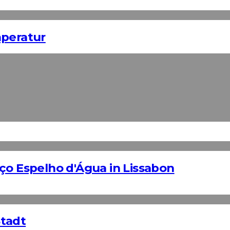
mperatur
ço Espelho d'Água in Lissabon
Stadt