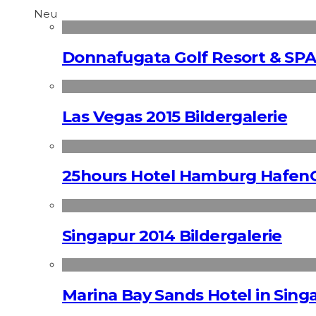
Neu
Donnafugata Golf Resort & SPA
Las Vegas 2015 Bildergalerie
25hours Hotel Hamburg HafenC
Singapur 2014 Bildergalerie
Marina Bay Sands Hotel in Singa