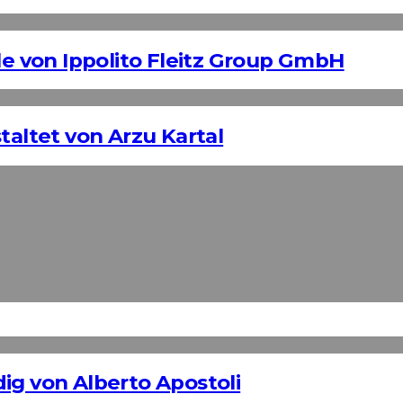
 von Ippolito Fleitz Group GmbH
taltet von Arzu Kartal
ig von Alberto Apostoli