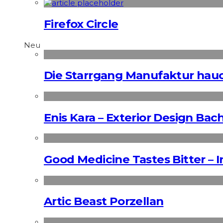
Firefox Circle
Neu
Die Starrgang Manufaktur hauc
Enis Kara – Exterior Design Bac
Good Medicine Tastes Bitter – 
Artic Beast Porzellan