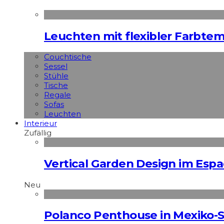
Leuchten mit flexibler Farbte
Couchtische
Sessel
Stühle
Tische
Regale
Sofas
Leuchten
Interieur
Zufällig
Vertical Garden Design im Espa
Neu
Polanco Penthouse in Mexiko-