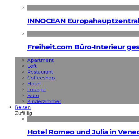
INNOCEAN Europahauptzentrale
Freiheit.com Büro-Interieur ges
Apart­ment
Loft
Restaurant
Coffeeshop
Hotel
Lounge
Büro
Kinderzimmer
Reisen
Zufällig
Hotel Romeo und Julia in Vened