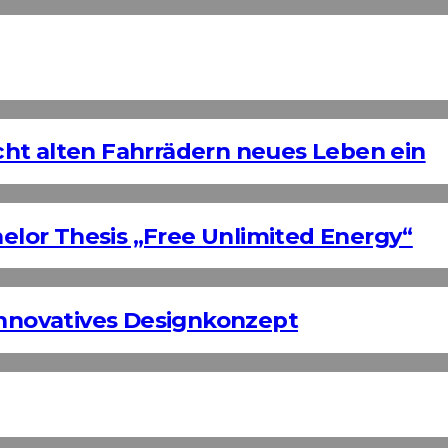
ht alten Fahrrädern neues Leben ein
helor Thesis „Free Unlimited Energy“
Innovatives Designkonzept