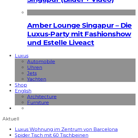
Amber Lounge Singapur – Die
Luxus-Party mit Fashionshow
und Estelle Liveact
Luxus
Automobile
Uhren
Jets
Yachten
Shop
English
Architecture
Furniture
Aktuell
Luxus Wohnung im Zentrum von Barcelona
Spider Tisch mit 60 Tischbeinen