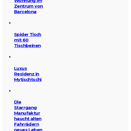
Wohnung im
Zentrum von
Barcelona
Spider Tisch
mit 60
Tischbeinen
Luxus
Residenz in
Mytischtschi
Die
Starrgang
Manufaktur
haucht alten
Fahrrädern
neues Leben