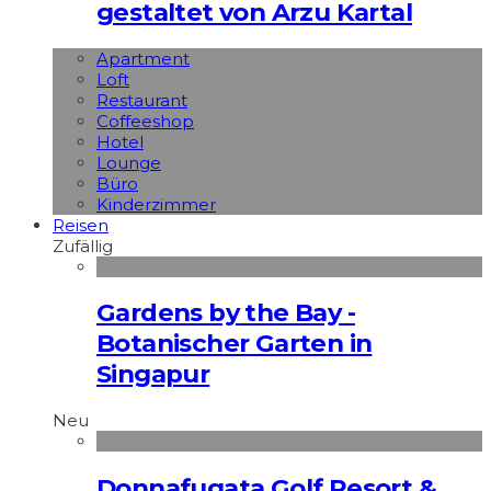
gestaltet von Arzu Kartal
Apart­ment
Loft
Restaurant
Coffeeshop
Hotel
Lounge
Büro
Kinderzimmer
Reisen
Zufällig
Gardens by the Bay -
Botanischer Garten in
Singapur
Neu
Donnafugata Golf Resort &