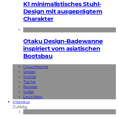
K1 minimalistisches Stuhl-
Design mit ausgeprägtem
Charakter
Otaku Design-Badewanne
inspiriert vom asiatischen
Bootsbau
Couchtische
Sessel
Stühle
Tische
Regale
Sofas
Leuchten
Interieur
Zufällig