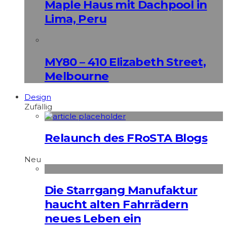
Maple Haus mit Dachpool in
Lima, Peru
MY80 – 410 Elizabeth Street,
Melbourne
Design
Zufällig
Relaunch des FRoSTA Blogs
Neu
Die Starrgang Manufaktur
haucht alten Fahrrädern
neues Leben ein