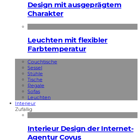
Design mit ausgeprägtem
Charakter
Leuchten mit flexibler
Farbtemperatur
Couchtische
Sessel
Stühle
Tische
Regale
Sofas
Leuchten
Interieur
Zufällig
Interieur Design der Internet-
Agentur Covus