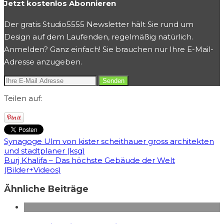
Jetzt kostenlos Abonnieren
Der gratis Studio5555 Newsletter hält Sie rund um
Design auf dem Laufenden, regelmäßig natürlich.
Anmelden? Ganz einfach! Sie brauchen nur Ihre E-Mail-
Adresse anzugeben.
Teilen auf:
Synagoge Ulm von kister scheithauer gross architekten
und stadtplaner (ksg)
Burj Khalifa – Das höchste Gebäude der Welt
(Bilder+Videos)
Ähnliche Beiträge