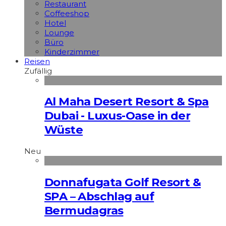
Restaurant
Coffeeshop
Hotel
Lounge
Büro
Kinderzimmer
Reisen
Zufällig
Al Maha Desert Resort & Spa
Dubai - Luxus-Oase in der
Wüste
Neu
Donnafugata Golf Resort &
SPA – Abschlag auf
Bermudagras