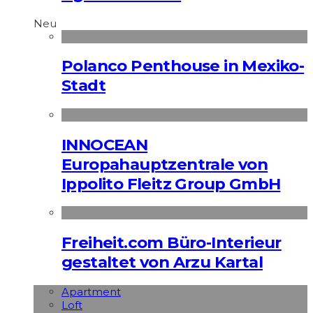
Neu
Polanco Penthouse in Mexiko-
Stadt
INNOCEAN
Europahauptzentrale von
Ippolito Fleitz Group GmbH
Freiheit.com Büro-Interieur
gestaltet von Arzu Kartal
Apart­ment
Loft