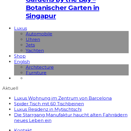
Botanischer Garten in
Singapur
Luxus
Automobile
Uhren
Jets
Yachten
Shop
English
Architecture
Furniture
Aktuell
Luxus Wohnung im Zentrum von Barcelona
Spider Tisch mit 60 Tischbeinen
Luxus Residenz in Mytischtschi
Die Starrgang Manufaktur haucht alten Fahrrädern
neues Leben ein
Kontakt