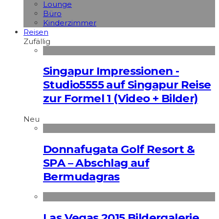
Lounge
Büro
Kinderzimmer
Reisen
Zufällig
Singapur Impressionen -
Studio5555 auf Singapur Reise
zur Formel 1 (Video + Bilder)
Neu
Donnafugata Golf Resort &
SPA – Abschlag auf
Bermudagras
Las Vegas 2015 Bildergalerie