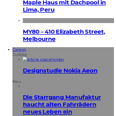
Maple Haus mit Dachpool in
Lima, Peru
MY80 – 410 Elizabeth Street,
Melbourne
Design
Zufällig
Designstudie Nokia Aeon
Neu
Die Starrgang Manufaktur
haucht alten Fahrrädern
neues Leben ein