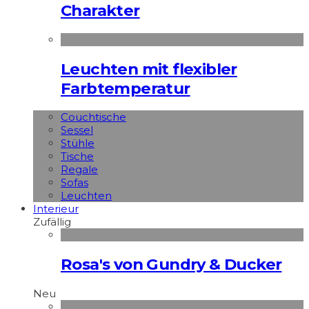
Charakter
Leuchten mit flexibler
Farbtemperatur
Couchtische
Sessel
Stühle
Tische
Regale
Sofas
Leuchten
Interieur
Zufällig
Rosa's von Gundry & Ducker
Neu