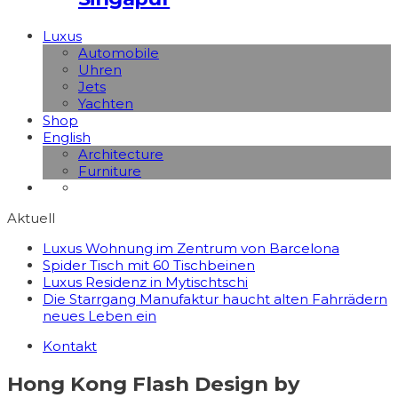
Luxus
Automobile
Uhren
Jets
Yachten
Shop
English
Architecture
Furniture
Aktuell
Luxus Wohnung im Zentrum von Barcelona
Spider Tisch mit 60 Tischbeinen
Luxus Residenz in Mytischtschi
Die Starrgang Manufaktur haucht alten Fahrrädern
neues Leben ein
Kontakt
Hong Kong Flash Design by