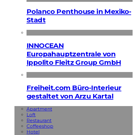
Polanco Penthouse in Mexiko-
Stadt
INNOCEAN
Europahauptzentrale von
Ippolito Fleitz Group GmbH
Freiheit.com Büro-Interieur
gestaltet von Arzu Kartal
Apart­ment
Loft
Restaurant
Coffeeshop
Hotel