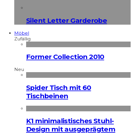
Silent Letter Garderobe
Möbel
Zufällig
Former Collection 2010
Neu
Spider Tisch mit 60
Tischbeinen
K1 minimalistisches Stuhl-
Design mit ausgeprägtem