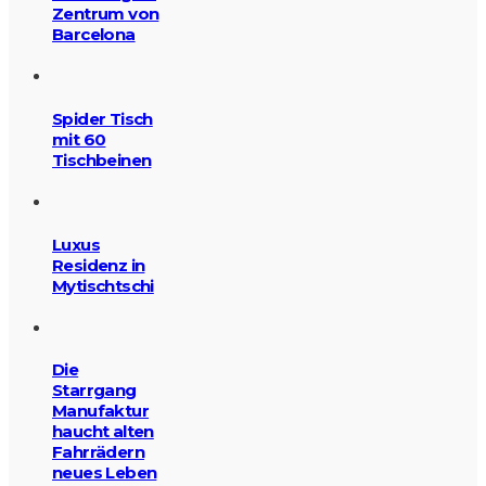
Zentrum von
Barcelona
Spider Tisch
mit 60
Tischbeinen
Luxus
Residenz in
Mytischtschi
Die
Starrgang
Manufaktur
haucht alten
Fahrrädern
neues Leben