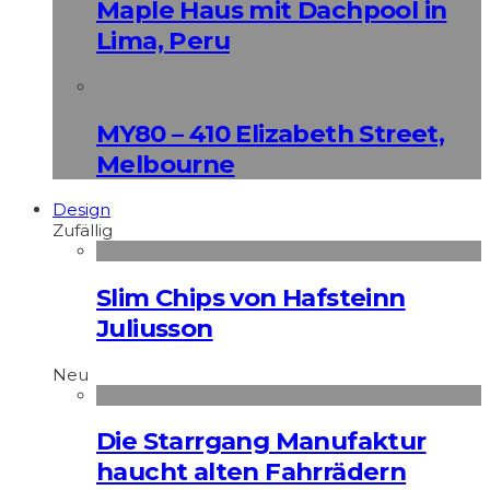
Maple Haus mit Dachpool in
Lima, Peru
MY80 – 410 Elizabeth Street,
Melbourne
Design
Zufällig
Slim Chips von Hafsteinn
Juliusson
Neu
Die Starrgang Manufaktur
haucht alten Fahrrädern