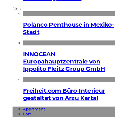
Neu
Polanco Penthouse in Mexiko-
Stadt
INNOCEAN
Europahauptzentrale von
Ippolito Fleitz Group GmbH
Freiheit.com Büro-Interieur
gestaltet von Arzu Kartal
Apart­ment
Loft