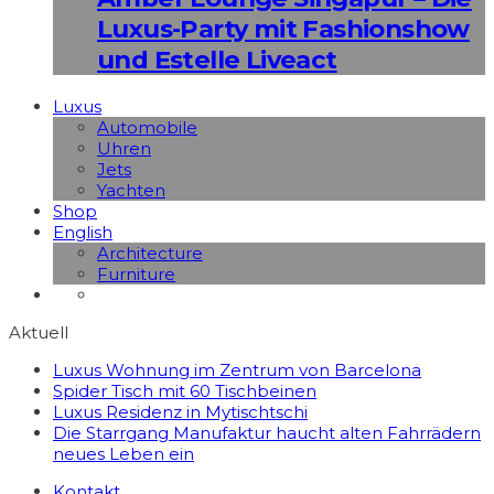
Luxus-Party mit Fashionshow
und Estelle Liveact
Luxus
Automobile
Uhren
Jets
Yachten
Shop
English
Architecture
Furniture
Aktuell
Luxus Wohnung im Zentrum von Barcelona
Spider Tisch mit 60 Tischbeinen
Luxus Residenz in Mytischtschi
Die Starrgang Manufaktur haucht alten Fahrrädern
neues Leben ein
Kontakt