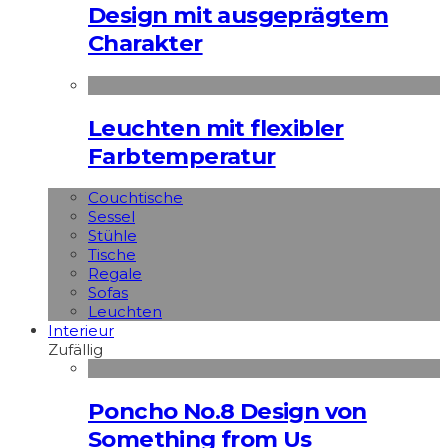
Design mit ausgeprägtem
Charakter
Leuchten mit flexibler
Farbtemperatur
Couchtische
Sessel
Stühle
Tische
Regale
Sofas
Leuchten
Interieur
Zufällig
Poncho No.8 Design von
Something from Us