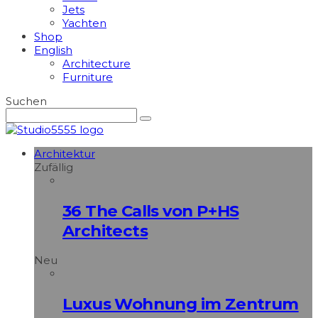
Jets
Yachten
Shop
English
Architecture
Furniture
Suchen
Architektur
Zufällig
36 The Calls von P+HS
Architects
Neu
Luxus Wohnung im Zentrum