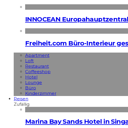
INNOCEAN Europahauptzentrale
Freiheit.com Büro-Interieur ges
Apart­ment
Loft
Restaurant
Coffeeshop
Hotel
Lounge
Büro
Kinderzimmer
Reisen
Zufällig
Marina Bay Sands Hotel in Singa