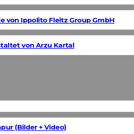
 von Ippolito Fleitz Group GmbH
taltet von Arzu Kartal
pur (Bilder + Video)