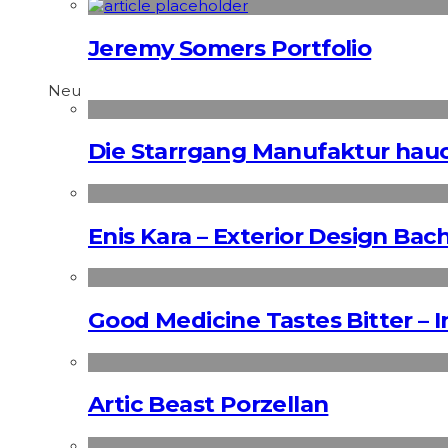
Jeremy Somers Portfolio
Neu
Die Starrgang Manufaktur hauc
Enis Kara – Exterior Design Bac
Good Medicine Tastes Bitter – 
Artic Beast Porzellan