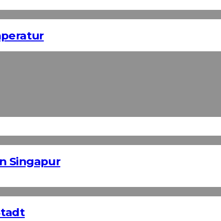
mperatur
in Singapur
Stadt