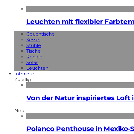
Leuchten mit flexibler Farbte
Couchtische
Sessel
Stühle
Tische
Regale
Sofas
Leuchten
Interieur
Zufällig
Von der Natur inspiriertes Loft 
Neu
Polanco Penthouse in Mexiko-