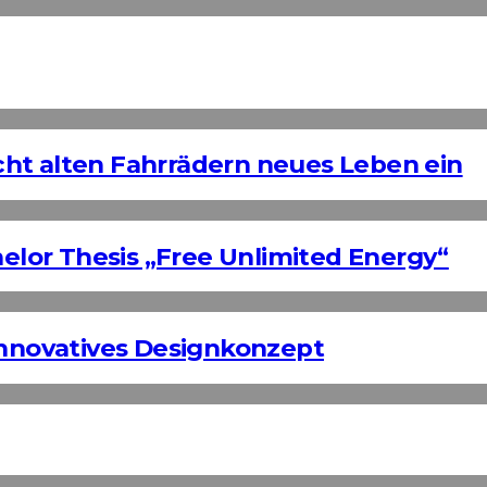
ht alten Fahrrädern neues Leben ein
helor Thesis „Free Unlimited Energy“
Innovatives Designkonzept