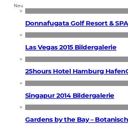
Neu
Donnafugata Golf Resort & SPA
Las Vegas 2015 Bildergalerie
25hours Hotel Hamburg HafenC
Singapur 2014 Bildergalerie
Gardens by the Bay – Botanisch