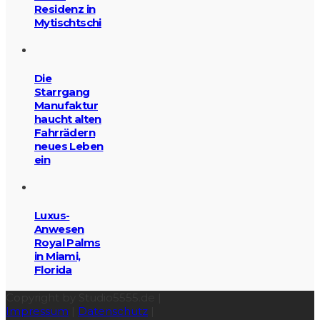
Residenz in
Mytischtschi
Die
Starrgang
Manufaktur
haucht alten
Fahrrädern
neues Leben
ein
Luxus-
Anwesen
Royal Palms
in Miami,
Florida
Copyright by Studio5555.de |
Impressum
|
Datenschutz
|