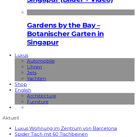
Gardens by the Bay –
Botanischer Garten in
Singapur
Luxus
Automobile
Uhren
Jets
Yachten
Shop
English
Architecture
Furniture
Aktuell
Luxus Wohnung im Zentrum von Barcelona
Spider Tisch mit 60 Tischbeinen