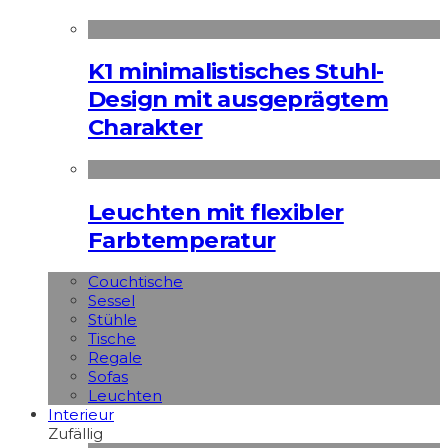
K1 minimalistisches Stuhl-
Design mit ausgeprägtem
Charakter
Leuchten mit flexibler
Farbtemperatur
Couchtische
Sessel
Stühle
Tische
Regale
Sofas
Leuchten
Interieur
Zufällig