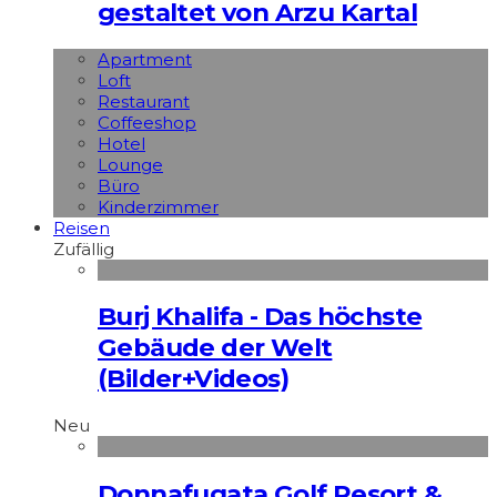
gestaltet von Arzu Kartal
Apart­ment
Loft
Restaurant
Coffeeshop
Hotel
Lounge
Büro
Kinderzimmer
Reisen
Zufällig
Burj Khalifa - Das höchste
Gebäude der Welt
(Bilder+Videos)
Neu
Donnafugata Golf Resort &