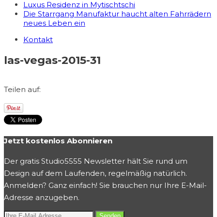
Luxus Residenz in Mytischtschi
Die Starrgang Manufaktur haucht alten Fahrrädern
neues Leben ein
Kontakt
las-vegas-2015-31
Teilen auf:
Jetzt kostenlos Abonnieren
Der gratis Studio5555 Newsletter hält Sie rund um
Design auf dem Laufenden, regelmäßig natürlich.
Anmelden? Ganz einfach! Sie brauchen nur Ihre E-Mail-
Adresse anzugeben.