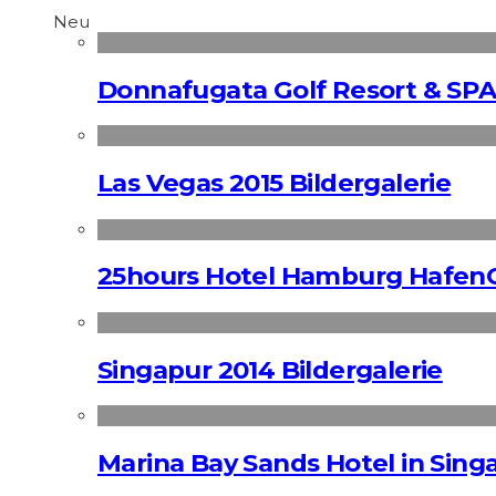
Neu
Donnafugata Golf Resort & SPA
Las Vegas 2015 Bildergalerie
25hours Hotel Hamburg HafenC
Singapur 2014 Bildergalerie
Marina Bay Sands Hotel in Singa