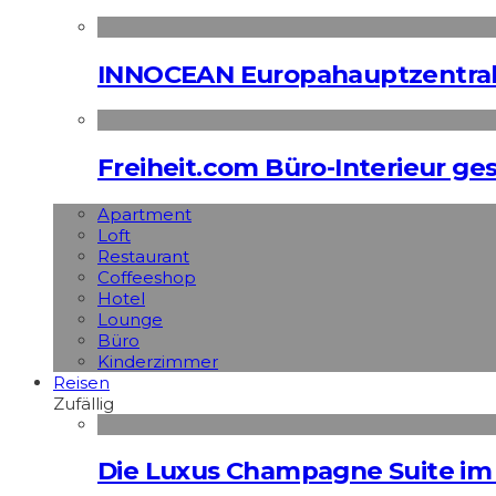
INNOCEAN Europahauptzentrale
Freiheit.com Büro-Interieur ges
Apart­ment
Loft
Restaurant
Coffeeshop
Hotel
Lounge
Büro
Kinderzimmer
Reisen
Zufällig
Die Luxus Champagne Suite im