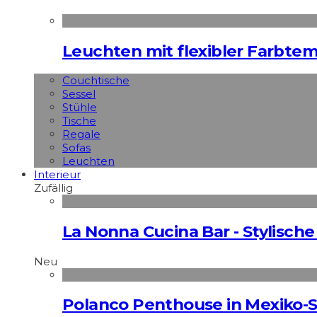
Leuchten mit flexibler Farbte
Couchtische
Sessel
Stühle
Tische
Regale
Sofas
Leuchten
Interieur
Zufällig
La Nonna Cucina Bar - Stylische 
Neu
Polanco Penthouse in Mexiko-