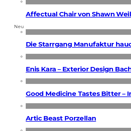
Affectual Chair von Shawn Wei
Neu
Die Starrgang Manufaktur hauc
Enis Kara – Exterior Design Bac
Good Medicine Tastes Bitter – 
Artic Beast Porzellan