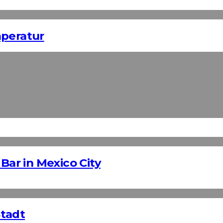
mperatur
Bar in Mexico City
Stadt