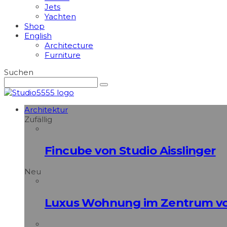
Jets
Yachten
Shop
English
Architecture
Furniture
Suchen
Architektur
Zufällig
Fincube von Studio Aisslinger
Neu
Luxus Wohnung im Zentrum vo