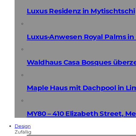
Luxus Residenz in Mytischtschi
Luxus-Anwesen Royal Palms in 
Waldhaus Casa Bosques überz
Maple Haus mit Dachpool in Li
MY80 – 410 Elizabeth Street, M
Design
Zufällig