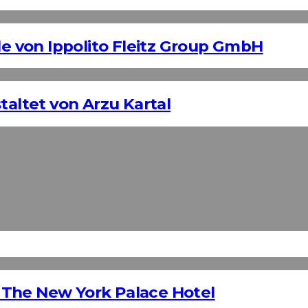
 von Ippolito Fleitz Group GmbH
taltet von Arzu Kartal
 The New York Palace Hotel