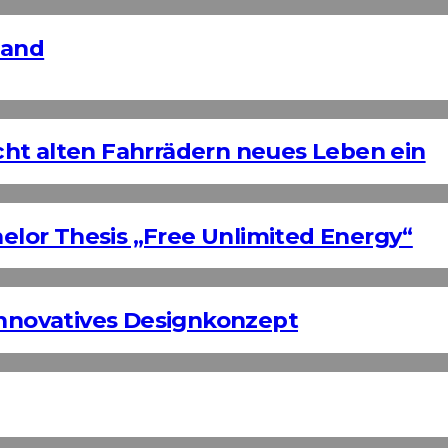
land
ht alten Fahrrädern neues Leben ein
helor Thesis „Free Unlimited Energy“
Innovatives Designkonzept