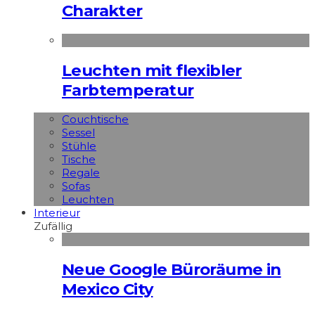
Charakter
Leuchten mit flexibler
Farbtemperatur
Couchtische
Sessel
Stühle
Tische
Regale
Sofas
Leuchten
Interieur
Zufällig
Neue Google Büroräume in
Mexico City