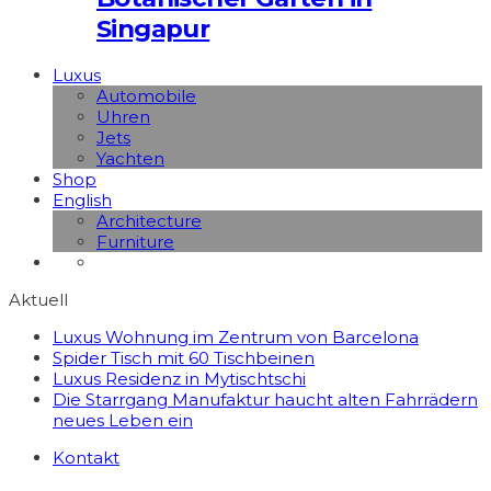
Singapur
Luxus
Automobile
Uhren
Jets
Yachten
Shop
English
Architecture
Furniture
Aktuell
Luxus Wohnung im Zentrum von Barcelona
Spider Tisch mit 60 Tischbeinen
Luxus Residenz in Mytischtschi
Die Starrgang Manufaktur haucht alten Fahrrädern
neues Leben ein
Kontakt