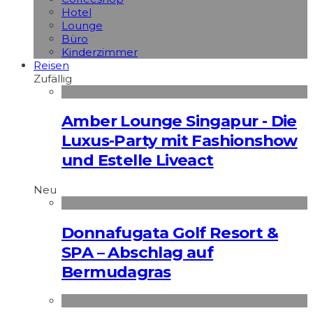
Hotel
Lounge
Büro
Kinderzimmer
Reisen
Zufällig
Amber Lounge Singapur - Die
Luxus-Party mit Fashionshow
und Estelle Liveact
Neu
Donnafugata Golf Resort &
SPA – Abschlag auf
Bermudagras