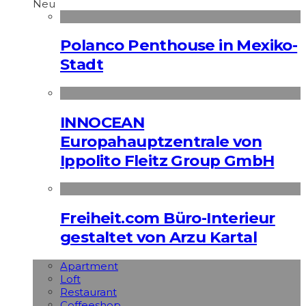
Neu
Polanco Penthouse in Mexiko-
Stadt
INNOCEAN
Europahauptzentrale von
Ippolito Fleitz Group GmbH
Freiheit.com Büro-Interieur
gestaltet von Arzu Kartal
Apart­ment
Loft
Restaurant
Coffeeshop