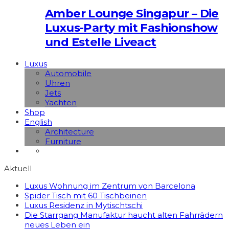
Amber Lounge Singapur – Die
Luxus-Party mit Fashionshow
und Estelle Liveact
Luxus
Automobile
Uhren
Jets
Yachten
Shop
English
Architecture
Furniture
Aktuell
Luxus Wohnung im Zentrum von Barcelona
Spider Tisch mit 60 Tischbeinen
Luxus Residenz in Mytischtschi
Die Starrgang Manufaktur haucht alten Fahrrädern
neues Leben ein