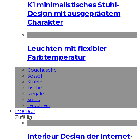
K1 minimalistisches Stuhl-
Design mit ausgeprägtem
Charakter
Leuchten mit flexibler
Farbtemperatur
Couchtische
Sessel
Stühle
Tische
Regale
Sofas
Leuchten
Interieur
Zufällig
Interieur Design der Internet-