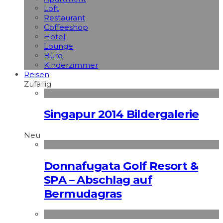
Loft
Restaurant
Coffeeshop
Hotel
Lounge
Büro
Kinderzimmer
Reisen
Zufällig
Singapur 2014 Bildergalerie
Neu
Donnafugata Golf Resort &
SPA – Abschlag auf
Bermudagras