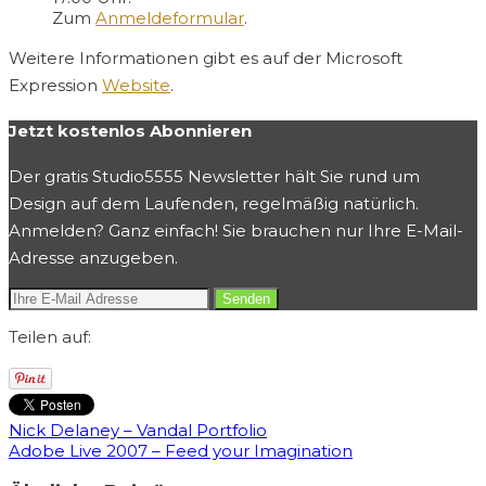
Zum
Anmeldeformular
.
Weitere Informationen gibt es auf der Microsoft
Expression
Website
.
Jetzt kostenlos Abonnieren
Der gratis Studio5555 Newsletter hält Sie rund um
Design auf dem Laufenden, regelmäßig natürlich.
Anmelden? Ganz einfach! Sie brauchen nur Ihre E-Mail-
Adresse anzugeben.
Teilen auf:
Nick Delaney – Vandal Portfolio
Adobe Live 2007 – Feed your Imagination