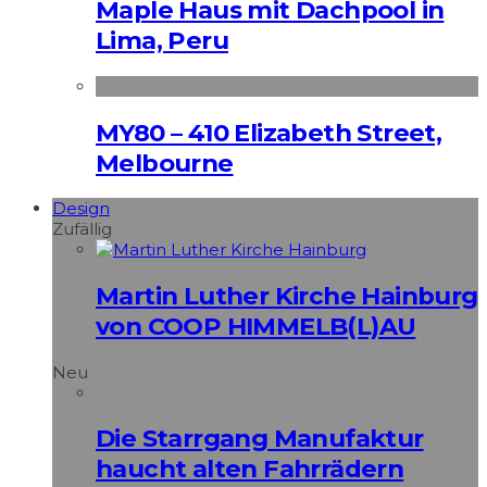
Maple Haus mit Dachpool in
Lima, Peru
MY80 – 410 Elizabeth Street,
Melbourne
Design
Zufällig
Martin Luther Kirche Hainburg
von COOP HIMMELB(L)AU
Neu
Die Starrgang Manufaktur
haucht alten Fahrrädern