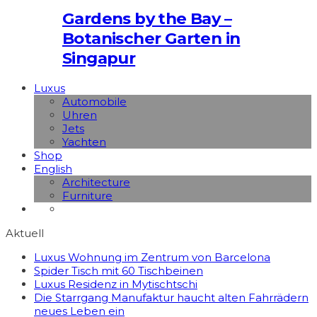
Gardens by the Bay –
Botanischer Garten in
Singapur
Luxus
Automobile
Uhren
Jets
Yachten
Shop
English
Architecture
Furniture
Aktuell
Luxus Wohnung im Zentrum von Barcelona
Spider Tisch mit 60 Tischbeinen
Luxus Residenz in Mytischtschi
Die Starrgang Manufaktur haucht alten Fahrrädern
neues Leben ein