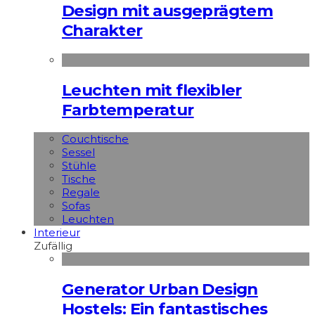
Design mit ausgeprägtem
Charakter
Leuchten mit flexibler
Farbtemperatur
Couchtische
Sessel
Stühle
Tische
Regale
Sofas
Leuchten
Interieur
Zufällig
Generator Urban Design
Hostels: Ein fantastisches