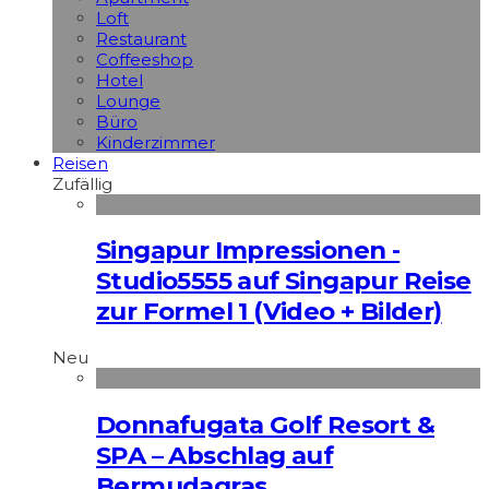
Loft
Restaurant
Coffeeshop
Hotel
Lounge
Büro
Kinderzimmer
Reisen
Zufällig
Singapur Impressionen -
Studio5555 auf Singapur Reise
zur Formel 1 (Video + Bilder)
Neu
Donnafugata Golf Resort &
SPA – Abschlag auf
Bermudagras