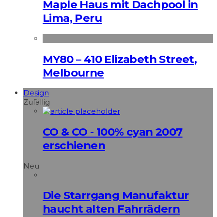
Maple Haus mit Dachpool in
Lima, Peru
MY80 – 410 Elizabeth Street,
Melbourne
Design
Zufällig
CO & CO - 100% cyan 2007
erschienen
Neu
Die Starrgang Manufaktur
haucht alten Fahrrädern