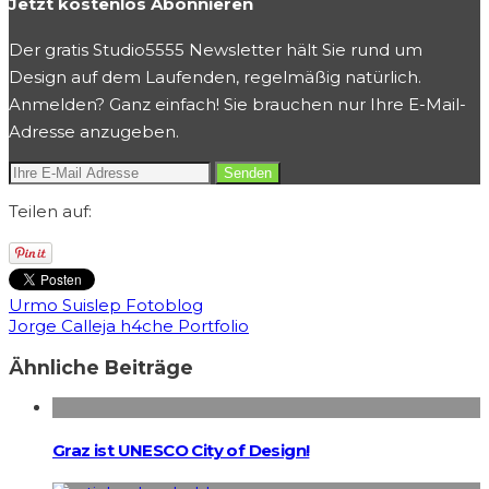
Jetzt kostenlos Abonnieren
Der gratis Studio5555 Newsletter hält Sie rund um
Design auf dem Laufenden, regelmäßig natürlich.
Anmelden? Ganz einfach! Sie brauchen nur Ihre E-Mail-
Adresse anzugeben.
Teilen auf:
Urmo Suislep Fotoblog
Jorge Calleja h4che Portfolio
Ähnliche Beiträge
Graz ist UNESCO City of Design!