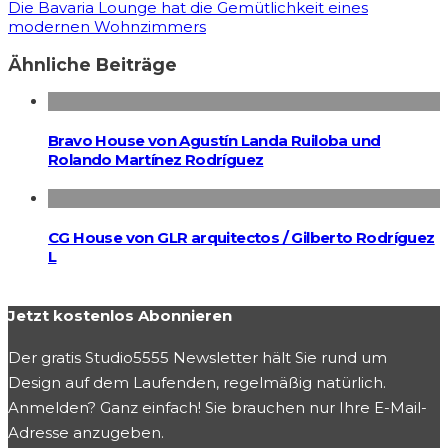
Die Bavaria Lounge hat die Gemütlichkeit eines
modernen Wohnzimmers
Ähnliche Beiträge
Bravo House von Agustín Landa Ruiloba und
Rolando Martínez Rodríguez
CG House von GLR arquitectos / Gilberto Rodríguez
L
Jetzt kostenlos Abonnieren
Der gratis Studio5555 Newsletter hält Sie rund um
Design auf dem Laufenden, regelmäßig natürlich.
Anmelden? Ganz einfach! Sie brauchen nur Ihre E-Mail-
Adresse anzugeben.