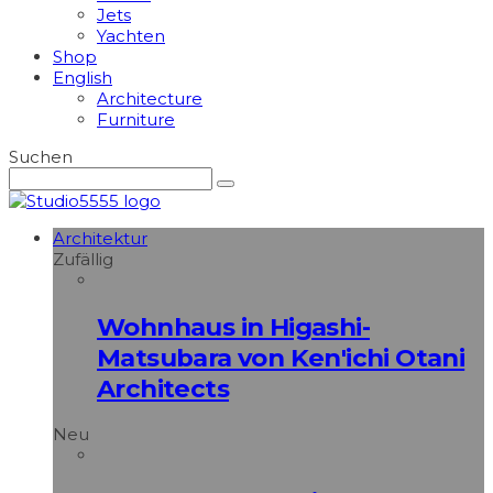
Jets
Yachten
Shop
English
Architecture
Furniture
Suchen
Architektur
Zufällig
Wohnhaus in Higashi-
Matsubara von Ken'ichi Otani
Architects
Neu