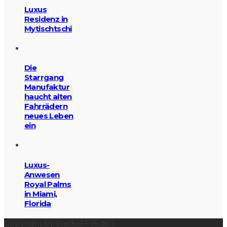
Luxus
Residenz in
Mytischtschi
Die
Starrgang
Manufaktur
haucht alten
Fahrrädern
neues Leben
ein
Luxus-
Anwesen
Royal Palms
in Miami,
Florida
Copyright by Studio5555.de |