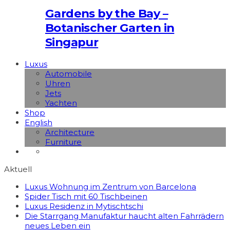
Gardens by the Bay –
Botanischer Garten in
Singapur
Luxus
Automobile
Uhren
Jets
Yachten
Shop
English
Architecture
Furniture
Aktuell
Luxus Wohnung im Zentrum von Barcelona
Spider Tisch mit 60 Tischbeinen
Luxus Residenz in Mytischtschi
Die Starrgang Manufaktur haucht alten Fahrrädern
neues Leben ein