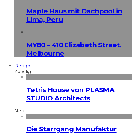
Maple Haus mit Dachpool in
Lima, Peru
MY80 – 410 Elizabeth Street,
Melbourne
Design
Zufällig
Tetris House von PLASMA
STUDIO Architects
Neu
Die Starrgang Manufaktur