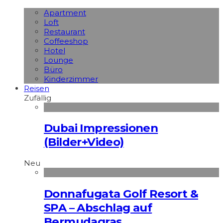
Apart­ment
Loft
Restaurant
Coffeeshop
Hotel
Lounge
Büro
Kinderzimmer
Reisen
Zufällig
Dubai Impressionen
(Bilder+Video)
Neu
Donnafugata Golf Resort &
SPA – Abschlag auf
Bermudagras