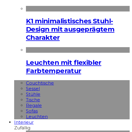
K1 minimalistisches Stuhl-
Design mit ausgeprägtem
Charakter
Leuchten mit flexibler
Farbtemperatur
Couchtische
Sessel
Stühle
Tische
Regale
Sofas
Leuchten
Interieur
Zufällig