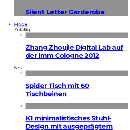
Silent Letter Garderobe
Möbel
Zufällig
Zhang Zhoujie Digital Lab auf
der imm Cologne 2012
Neu
Spider Tisch mit 60
Tischbeinen
K1 minimalistisches Stuhl-
Design mit ausgeprägtem