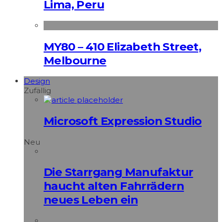
Lima, Peru
MY80 – 410 Elizabeth Street,
Melbourne
Design
Zufällig
Microsoft Expression Studio
Neu
Die Starrgang Manufaktur
haucht alten Fahrrädern
neues Leben ein