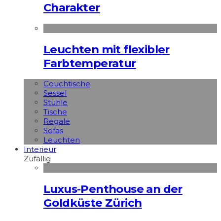
Charakter
Leuchten mit flexibler
Farbtemperatur
Couchtische
Sessel
Stühle
Tische
Regale
Sofas
Leuchten
Interieur
Zufällig
Luxus-Penthouse an der
Goldküste Zürich