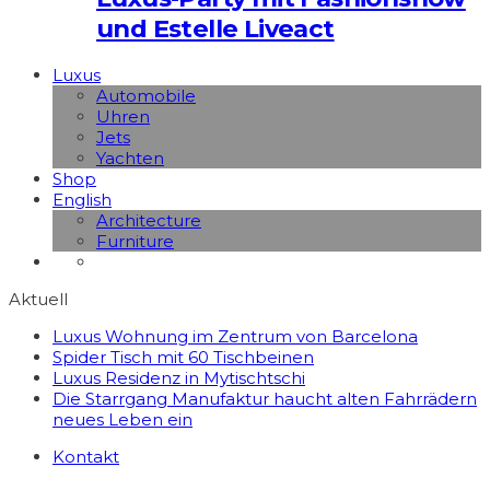
und Estelle Liveact
Luxus
Automobile
Uhren
Jets
Yachten
Shop
English
Architecture
Furniture
Aktuell
Luxus Wohnung im Zentrum von Barcelona
Spider Tisch mit 60 Tischbeinen
Luxus Residenz in Mytischtschi
Die Starrgang Manufaktur haucht alten Fahrrädern
neues Leben ein
Kontakt