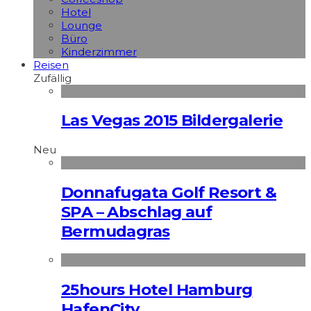
Hotel
Lounge
Büro
Kinderzimmer
Reisen
Zufällig
Las Vegas 2015 Bildergalerie
Neu
Donnafugata Golf Resort &
SPA – Abschlag auf
Bermudagras
25hours Hotel Hamburg
HafenCity