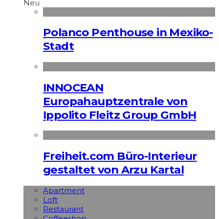
Neu
Polanco Penthouse in Mexiko-
Stadt
INNOCEAN
Europahauptzentrale von
Ippolito Fleitz Group GmbH
Freiheit.com Büro-Interieur
gestaltet von Arzu Kartal
Apart­ment
Loft
Restaurant
Coffeeshop