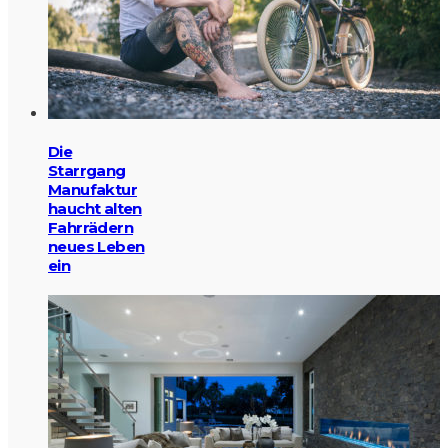
Die
Starrgang
Manufaktur
haucht alten
Fahrrädern
neues Leben
ein