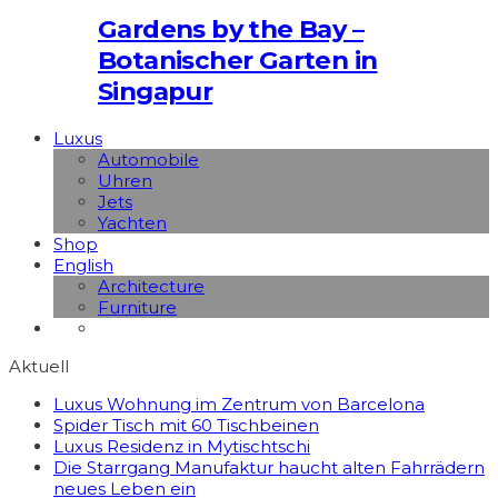
Gardens by the Bay –
Botanischer Garten in
Singapur
Luxus
Automobile
Uhren
Jets
Yachten
Shop
English
Architecture
Furniture
Aktuell
Luxus Wohnung im Zentrum von Barcelona
Spider Tisch mit 60 Tischbeinen
Luxus Residenz in Mytischtschi
Die Starrgang Manufaktur haucht alten Fahrrädern
neues Leben ein