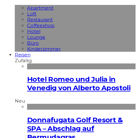
Apart­ment
Loft
Restaurant
Coffeeshop
Hotel
Lounge
Büro
Kinderzimmer
Reisen
Zufällig
Hotel Romeo und Julia in
Venedig von Alberto Apostoli
Neu
Donnafugata Golf Resort &
SPA – Abschlag auf
Bermudagras