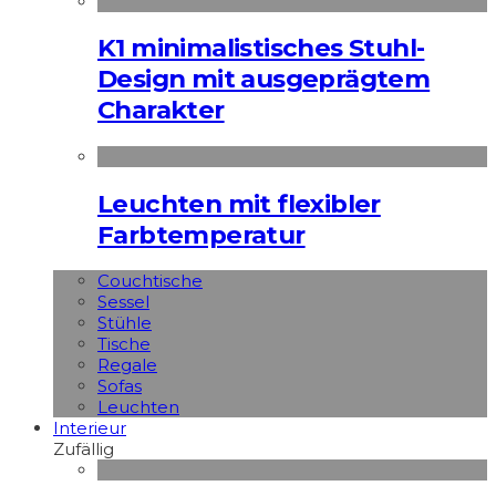
K1 minimalistisches Stuhl-
Design mit ausgeprägtem
Charakter
Leuchten mit flexibler
Farbtemperatur
Couchtische
Sessel
Stühle
Tische
Regale
Sofas
Leuchten
Interieur
Zufällig