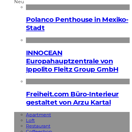
Neu
Polanco Penthouse in Mexiko-
Stadt
INNOCEAN
Europahauptzentrale von
Ippolito Fleitz Group GmbH
Freiheit.com Büro-Interieur
gestaltet von Arzu Kartal
Apart­ment
Loft
Restaurant
Coffeeshop