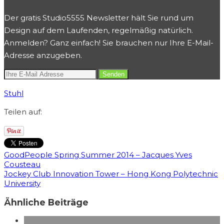
Der gratis Studio5555 Newsletter hält Sie rund um
Design auf dem Laufenden, regelmäßig natürlich.
Anmelden? Ganz einfach! Sie brauchen nur Ihre E-Mail-
Adresse anzugeben.
Stuhl
Teilen auf:
GoodPeople Spring Summer 2014 – Jacques Yves
Cousteau
Jockey Club Innovation Tower – Hong Kong Polytechnic
University
Ähnliche Beiträge