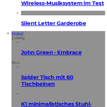
Wireless-Musiksystem im Test
Silent Letter Garderobe
Möbel
Zufällig
John Green - Embrace
Neu
Spider Tisch mit 60
Tischbeinen
K1 minimalistisches Stuhl-