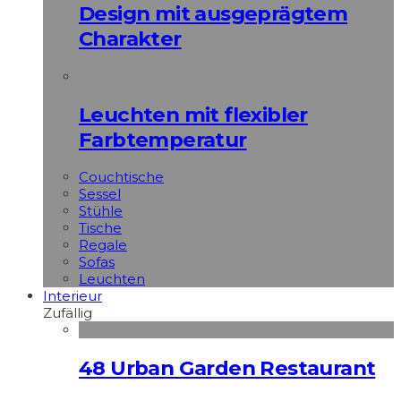
Design mit ausgeprägtem
Charakter
Leuchten mit flexibler
Farbtemperatur
Couchtische
Sessel
Stühle
Tische
Regale
Sofas
Leuchten
Interieur
Zufällig
48 Urban Garden Restaurant