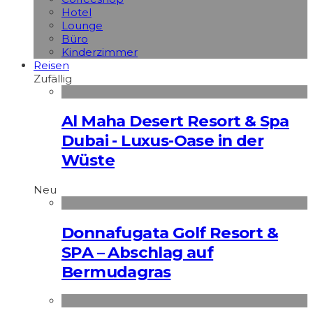
Hotel
Lounge
Büro
Kinderzimmer
Reisen
Zufällig
Al Maha Desert Resort & Spa
Dubai - Luxus-Oase in der
Wüste
Neu
Donnafugata Golf Resort &
SPA – Abschlag auf
Bermudagras