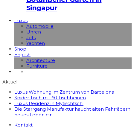
Singapur
Luxus
Automobile
Uhren
Jets
Yachten
Shop
English
Architecture
Furniture
Aktuell
Luxus Wohnung im Zentrum von Barcelona
Spider Tisch mit 60 Tischbeinen
Luxus Residenz in Mytischtschi
Die Starrgang Manufaktur haucht alten Fahrrädern
neues Leben ein
Kontakt