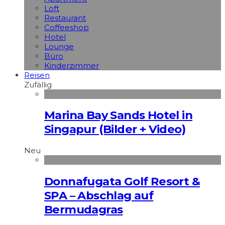
Loft
Restaurant
Coffeeshop
Hotel
Lounge
Büro
Kinderzimmer
Reisen
Zufällig
Marina Bay Sands Hotel in
Singapur (Bilder + Video)
Neu
Donnafugata Golf Resort &
SPA – Abschlag auf
Bermudagras