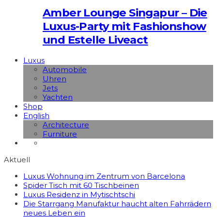
Amber Lounge Singapur – Die
Luxus-Party mit Fashionshow
und Estelle Liveact
Luxus
Automobile
Uhren
Jets
Yachten
Shop
English
Architecture
Furniture
Aktuell
Luxus Wohnung im Zentrum von Barcelona
Spider Tisch mit 60 Tischbeinen
Luxus Residenz in Mytischtschi
Die Starrgang Manufaktur haucht alten Fahrrädern
neues Leben ein