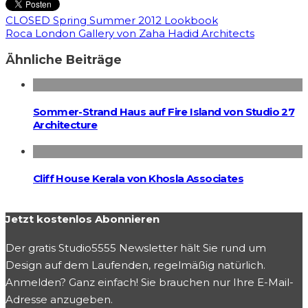
CLOSED Spring Summer 2012 Lookbook
Roca London Gallery von Zaha Hadid Architects
Ähnliche Beiträge
Sommer-Strand Haus auf Fire Island von Studio 27
Architecture
Cliff House Kerala von Khosla Associates
Jetzt kostenlos Abonnieren
Der gratis Studio5555 Newsletter hält Sie rund um
Design auf dem Laufenden, regelmäßig natürlich.
Anmelden? Ganz einfach! Sie brauchen nur Ihre E-Mail-
Adresse anzugeben.