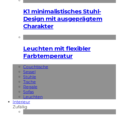
K1 minimalistisches Stuhl-
Design mit ausgeprägtem
Charakter
Leuchten mit flexibler
Farbtemperatur
Couchtische
Sessel
Stühle
Tische
Regale
Sofas
Leuchten
Interieur
Zufällig