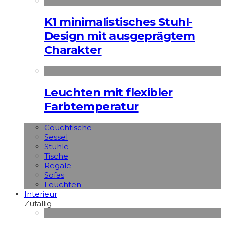
K1 minimalistisches Stuhl-
Design mit ausgeprägtem
Charakter
Leuchten mit flexibler
Farbtemperatur
Couchtische
Sessel
Stühle
Tische
Regale
Sofas
Leuchten
Interieur
Zufällig