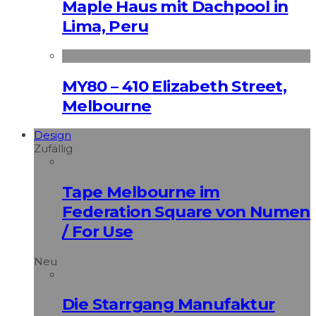
Maple Haus mit Dachpool in
Lima, Peru
MY80 – 410 Elizabeth Street,
Melbourne
Design
Zufällig
Tape Melbourne im
Federation Square von Numen
/ For Use
Neu
Die Starrgang Manufaktur