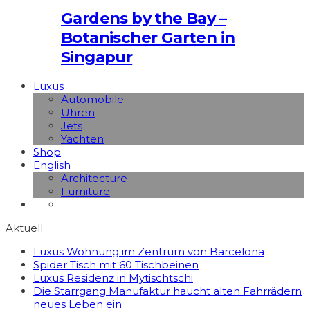
Gardens by the Bay –
Botanischer Garten in
Singapur
Luxus
Automobile
Uhren
Jets
Yachten
Shop
English
Architecture
Furniture
Aktuell
Luxus Wohnung im Zentrum von Barcelona
Spider Tisch mit 60 Tischbeinen
Luxus Residenz in Mytischtschi
Die Starrgang Manufaktur haucht alten Fahrrädern
neues Leben ein