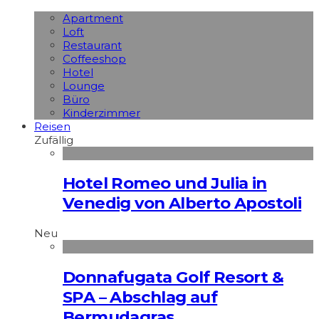
Apart­ment
Loft
Restaurant
Coffeeshop
Hotel
Lounge
Büro
Kinderzimmer
Reisen
Zufällig
Hotel Romeo und Julia in
Venedig von Alberto Apostoli
Neu
Donnafugata Golf Resort &
SPA – Abschlag auf
Bermudagras