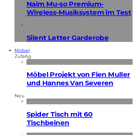
Naim Mu-so Premium-
Wireless-Musiksystem im Test
Silent Letter Garderobe
Möbel
Zufällig
Möbel Projekt von Fien Muller
und Hannes Van Severen
Neu
Spider Tisch mit 60
Tischbeinen