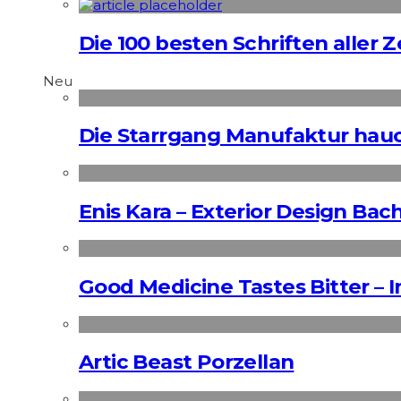
Die 100 besten Schriften aller 
Neu
Die Starrgang Manufaktur hauc
Enis Kara – Exterior Design Bac
Good Medicine Tastes Bitter – 
Artic Beast Porzellan