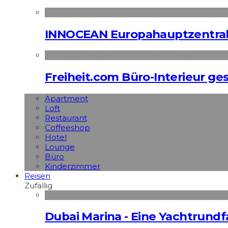
INNOCEAN Europahauptzentrale
Freiheit.com Büro-Interieur ges
Apart­ment
Loft
Restaurant
Coffeeshop
Hotel
Lounge
Büro
Kinderzimmer
Reisen
Zufällig
Dubai Marina - Eine Yachtrundf