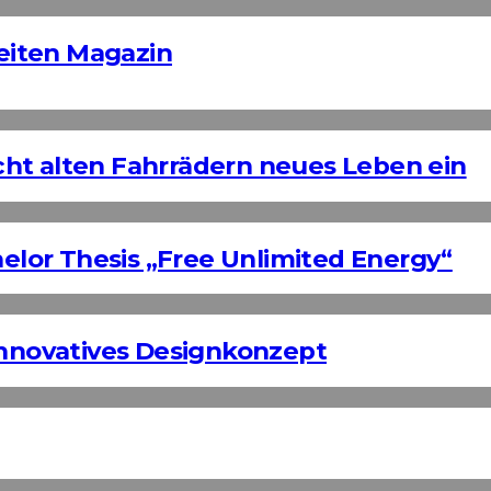
Zeiten Magazin
ht alten Fahrrädern neues Leben ein
helor Thesis „Free Unlimited Energy“
Innovatives Designkonzept