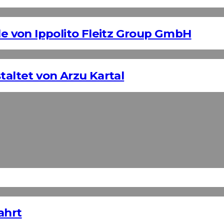
 von Ippolito Fleitz Group GmbH
taltet von Arzu Kartal
ahrt