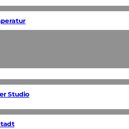
mperatur
er Studio
Stadt