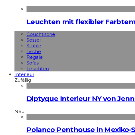
Leuchten mit flexibler Farbte
Couchtische
Sessel
Stühle
Tische
Regale
Sofas
Leuchten
Interieur
Zufällig
Diptyque Interieur NY von Jenn
Neu
Polanco Penthouse in Mexiko-