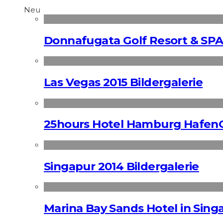
Neu
Donnafugata Golf Resort & SPA
Las Vegas 2015 Bildergalerie
25hours Hotel Hamburg HafenC
Singapur 2014 Bildergalerie
Marina Bay Sands Hotel in Singa