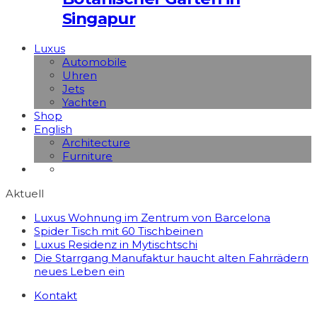
Singapur
Luxus
Automobile
Uhren
Jets
Yachten
Shop
English
Architecture
Furniture
Aktuell
Luxus Wohnung im Zentrum von Barcelona
Spider Tisch mit 60 Tischbeinen
Luxus Residenz in Mytischtschi
Die Starrgang Manufaktur haucht alten Fahrrädern
neues Leben ein
Kontakt