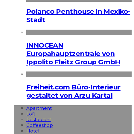
Polanco Penthouse in Mexiko-
Stadt
INNOCEAN
Europahauptzentrale von
Ippolito Fleitz Group GmbH
Freiheit.com Büro-Interieur
gestaltet von Arzu Kartal
Apart­ment
Loft
Restaurant
Coffeeshop
Hotel