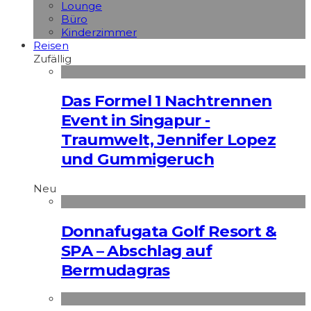
Lounge
Büro
Kinderzimmer
Reisen
Zufällig
Das Formel 1 Nachtrennen
Event in Singapur -
Traumwelt, Jennifer Lopez
und Gummigeruch
Neu
Donnafugata Golf Resort &
SPA – Abschlag auf
Bermudagras