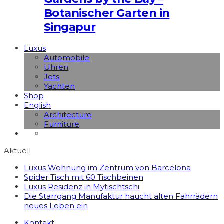
Botanischer Garten in
Singapur
Luxus
Automobile
Uhren
Jets
Yachten
Shop
English
Architecture
Furniture
Aktuell
Luxus Wohnung im Zentrum von Barcelona
Spider Tisch mit 60 Tischbeinen
Luxus Residenz in Mytischtschi
Die Starrgang Manufaktur haucht alten Fahrrädern
neues Leben ein
Kontakt