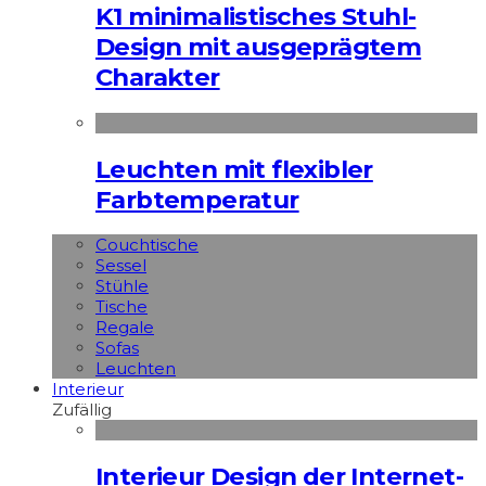
K1 minimalistisches Stuhl-
Design mit ausgeprägtem
Charakter
Leuchten mit flexibler
Farbtemperatur
Couchtische
Sessel
Stühle
Tische
Regale
Sofas
Leuchten
Interieur
Zufällig
Interieur Design der Internet-