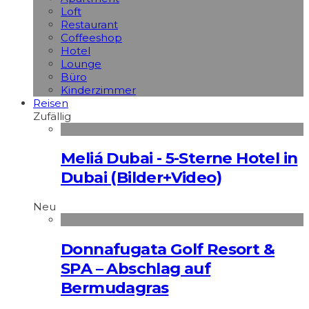
Loft
Restaurant
Coffeeshop
Hotel
Lounge
Büro
Kinderzimmer
Reisen
Zufällig
Meliá Dubai - 5-Sterne Hotel in
Dubai (Bilder+Video)
Neu
Donnafugata Golf Resort &
SPA – Abschlag auf
Bermudagras