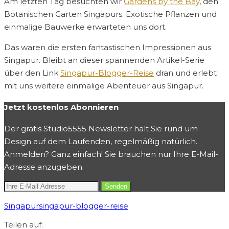
Am letzten Tag besuchten wir
Gardens by the Bay
, den
Botanischen Garten Singapurs. Exotische Pflanzen und
einmalige Bauwerke erwarteten uns dort.
Das waren die ersten fantastischen Impressionen aus
Singapur. Bleibt an dieser spannenden Artikel-Serie
über den Link
Singapur-Blogger-Reise
dran und erlebt
mit uns weitere einmalige Abenteuer aus Singapur.
Jetzt kostenlos Abonnieren
Der gratis Studio5555 Newsletter hält Sie rund um
Design auf dem Laufenden, regelmäßig natürlich.
Anmelden? Ganz einfach! Sie brauchen nur Ihre E-Mail-
Adresse anzugeben.
Singapur
singapur-blogger-reise
Teilen auf: