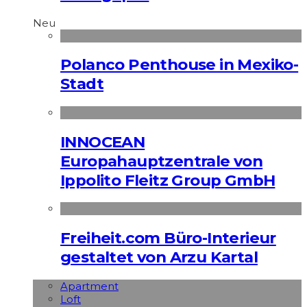
Neu
Polanco Penthouse in Mexiko-
Stadt
INNOCEAN
Europahauptzentrale von
Ippolito Fleitz Group GmbH
Freiheit.com Büro-Interieur
gestaltet von Arzu Kartal
Apart­ment
Loft