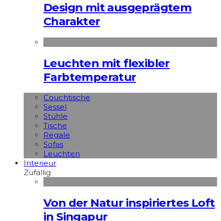
Design mit ausgeprägtem
Charakter
Leuchten mit flexibler
Farbtemperatur
Couchtische
Sessel
Stühle
Tische
Regale
Sofas
Leuchten
Interieur
Zufällig
Von der Natur inspiriertes Loft
in Singapur