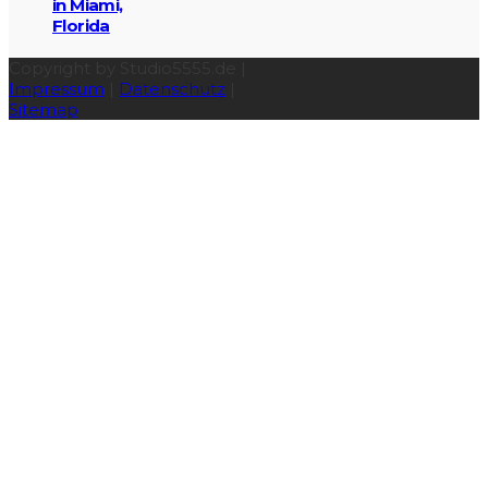
in Miami,
Florida
Copyright by Studio5555.de |
Impressum
|
Datenschutz
|
Sitemap