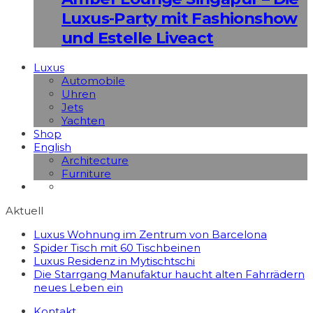
Luxus-Party mit Fashionshow
und Estelle Liveact
Luxus
Automobile
Uhren
Jets
Yachten
Shop
English
Architecture
Furniture
Aktuell
Luxus Wohnung im Zentrum von Barcelona
Spider Tisch mit 60 Tischbeinen
Luxus Residenz in Mytischtschi
Die Starrgang Manufaktur haucht alten Fahrrädern
neues Leben ein
Kontakt