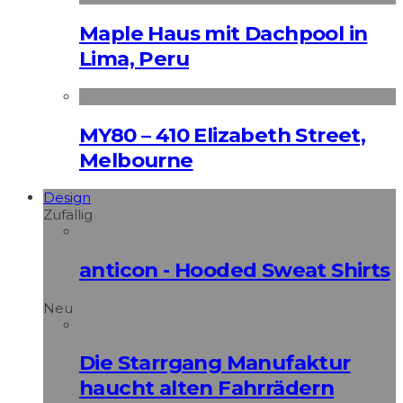
Maple Haus mit Dachpool in
Lima, Peru
MY80 – 410 Elizabeth Street,
Melbourne
Design
Zufällig
anticon - Hooded Sweat Shirts
Neu
Die Starrgang Manufaktur
haucht alten Fahrrädern