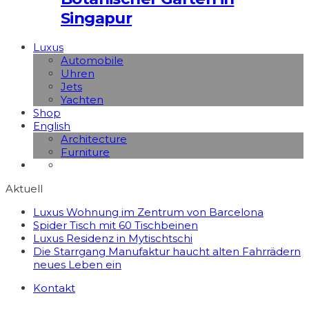
Singapur
Luxus
Automobile
Uhren
Jets
Yachten
Shop
English
Architecture
Furniture
Aktuell
Luxus Wohnung im Zentrum von Barcelona
Spider Tisch mit 60 Tischbeinen
Luxus Residenz in Mytischtschi
Die Starrgang Manufaktur haucht alten Fahrrädern
neues Leben ein
Kontakt