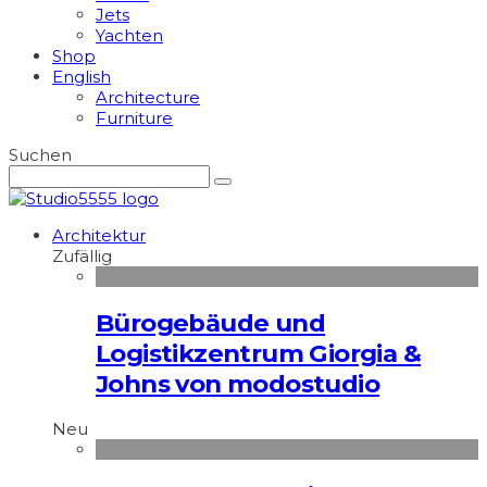
Jets
Yachten
Shop
English
Architecture
Furniture
Suchen
Architektur
Zufällig
Bürogebäude und
Logistikzentrum Giorgia &
Johns von modostudio
Neu