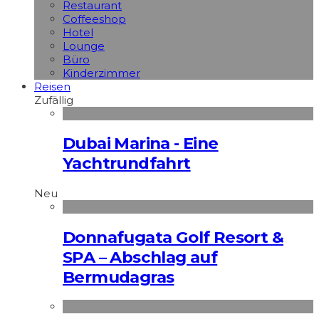
Restaurant
Coffeeshop
Hotel
Lounge
Büro
Kinderzimmer
Reisen
Zufällig
Dubai Marina - Eine
Yachtrundfahrt
Neu
Donnafugata Golf Resort &
SPA – Abschlag auf
Bermudagras