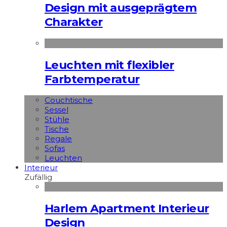
Design mit ausgeprägtem
Charakter
Leuchten mit flexibler
Farbtemperatur
Couchtische
Sessel
Stühle
Tische
Regale
Sofas
Leuchten
Interieur
Zufällig
Harlem Apartment Interieur
Design