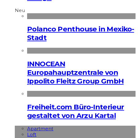
Neu
Polanco Penthouse in Mexiko-
Stadt
INNOCEAN
Europahauptzentrale von
Ippolito Fleitz Group GmbH
Freiheit.com Büro-Interieur
gestaltet von Arzu Kartal
Apart­ment
Loft