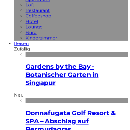
Loft
Restaurant
Coffeeshop
Hotel
Lounge
Büro
Kinderzimmer
Reisen
Zufällig
Gardens by the Bay -
Botanischer Garten in
Singapur
Neu
Donnafugata Golf Resort &
SPA – Abschlag auf
Bermudagras