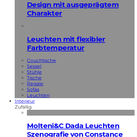
Design mit ausgeprägtem
Charakter
Leuchten mit flexibler
Farbtemperatur
Couchtische
Sessel
Stühle
Tische
Regale
Sofas
Leuchten
Interieur
Zufällig
Molteni&C Dada Leuchten
Szenografie von Constance