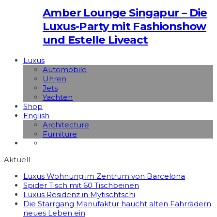
Amber Lounge Singapur – Die
Luxus-Party mit Fashionshow
und Estelle Liveact
Luxus
Automobile
Uhren
Jets
Yachten
Shop
English
Architecture
Furniture
Aktuell
Luxus Wohnung im Zentrum von Barcelona
Spider Tisch mit 60 Tischbeinen
Luxus Residenz in Mytischtschi
Die Starrgang Manufaktur haucht alten Fahrrädern
neues Leben ein