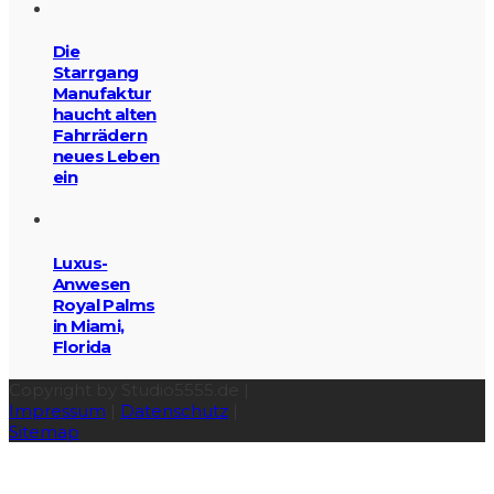
Die
Starrgang
Manufaktur
haucht alten
Fahrrädern
neues Leben
ein
Luxus-
Anwesen
Royal Palms
in Miami,
Florida
Copyright by Studio5555.de |
Impressum
|
Datenschutz
|
Sitemap