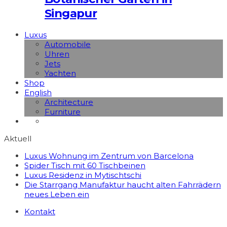
Singapur
Luxus
Automobile
Uhren
Jets
Yachten
Shop
English
Architecture
Furniture
Aktuell
Luxus Wohnung im Zentrum von Barcelona
Spider Tisch mit 60 Tischbeinen
Luxus Residenz in Mytischtschi
Die Starrgang Manufaktur haucht alten Fahrrädern
neues Leben ein
Kontakt