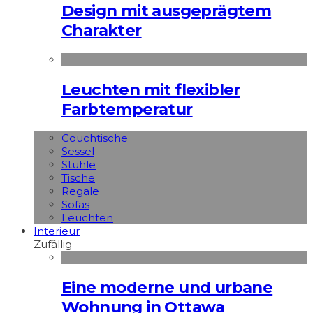
Design mit ausgeprägtem
Charakter
Leuchten mit flexibler
Farbtemperatur
Couchtische
Sessel
Stühle
Tische
Regale
Sofas
Leuchten
Interieur
Zufällig
Eine moderne und urbane
Wohnung in Ottawa