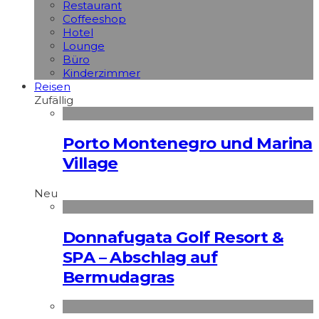
Restaurant
Coffeeshop
Hotel
Lounge
Büro
Kinderzimmer
Reisen
Zufällig
Porto Montenegro und Marina
Village
Neu
Donnafugata Golf Resort &
SPA – Abschlag auf
Bermudagras