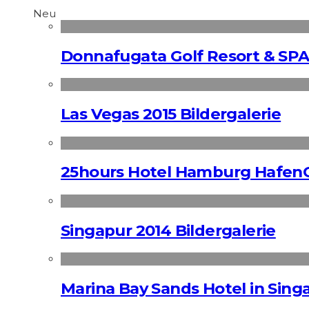
Neu
Donnafugata Golf Resort & SPA
Las Vegas 2015 Bildergalerie
25hours Hotel Hamburg HafenC
Singapur 2014 Bildergalerie
Marina Bay Sands Hotel in Singa