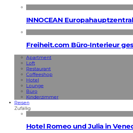
INNOCEAN Europahauptzentrale
Freiheit.com Büro-Interieur ges
Apart­ment
Loft
Restaurant
Coffeeshop
Hotel
Lounge
Büro
Kinderzimmer
Reisen
Zufällig
Hotel Romeo und Julia in Vened