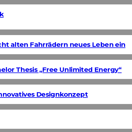
ek
ht alten Fahrrädern neues Leben ein
helor Thesis „Free Unlimited Energy“
Innovatives Designkonzept