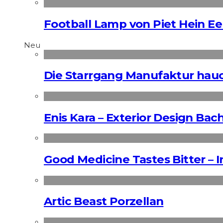
Football Lamp von Piet Hein E
Neu
Die Starrgang Manufaktur hauc
Enis Kara – Exterior Design Bac
Good Medicine Tastes Bitter – 
Artic Beast Porzellan