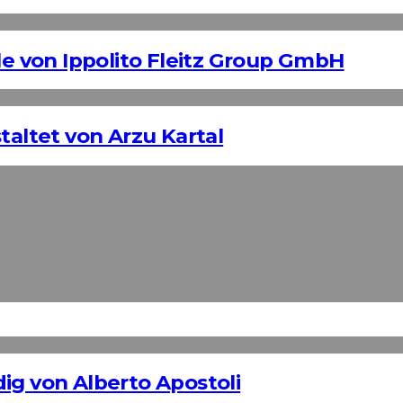
 von Ippolito Fleitz Group GmbH
taltet von Arzu Kartal
ig von Alberto Apostoli