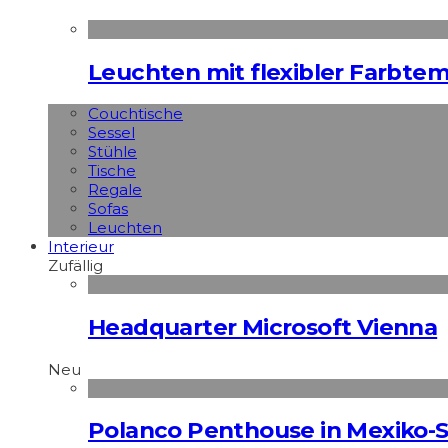
Leuchten mit flexibler Farbte
Couchtische
Sessel
Stühle
Tische
Regale
Sofas
Leuchten
Interieur
Zufällig
Headquarter Microsoft Vienna
Neu
Polanco Penthouse in Mexiko-