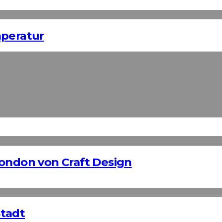
mperatur
London von Craft Design
Stadt