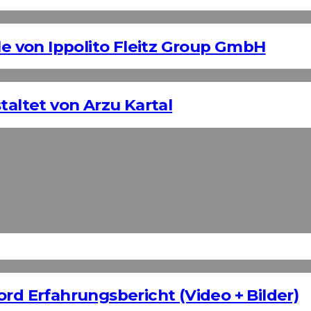
 von Ippolito Fleitz Group GmbH
taltet von Arzu Kartal
ord Erfahrungsbericht (Video + Bilder)