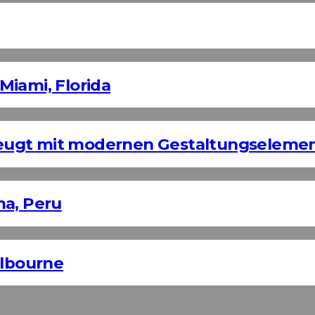
Miami, Florida
eugt mit modernen Gestaltungseleme
ma, Peru
elbourne