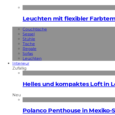
Leuchten mit flexibler Farbte
Couchtische
Sessel
Stühle
Tische
Regale
Sofas
Leuchten
Interieur
Zufällig
Helles und kompaktes Loft in 
Neu
Polanco Penthouse in Mexiko-