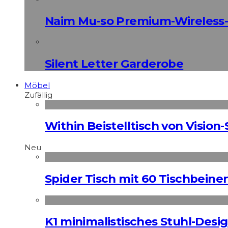
Naim Mu-so Premium-Wireless-
Silent Letter Garderobe
Möbel
Zufällig
Within Beistelltisch von Vision-
Neu
Spider Tisch mit 60 Tischbeine
K1 minimalistisches Stuhl-Des