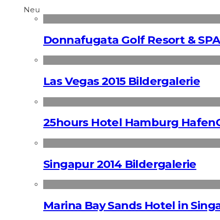
Neu
Donnafugata Golf Resort & SPA
Las Vegas 2015 Bildergalerie
25hours Hotel Hamburg HafenC
Singapur 2014 Bildergalerie
Marina Bay Sands Hotel in Singa