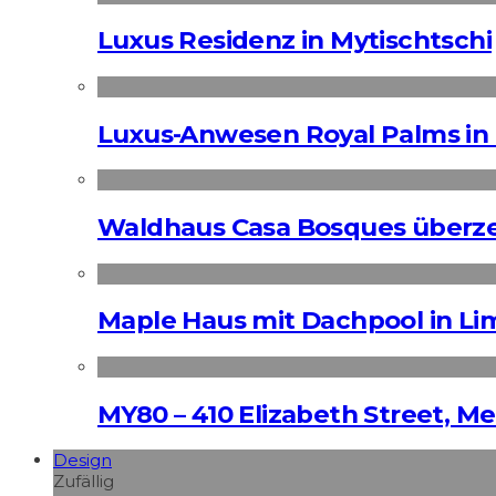
Luxus Residenz in Mytischtschi
Luxus-Anwesen Royal Palms in 
Waldhaus Casa Bosques überz
Maple Haus mit Dachpool in Li
MY80 – 410 Elizabeth Street, M
Design
Zufällig