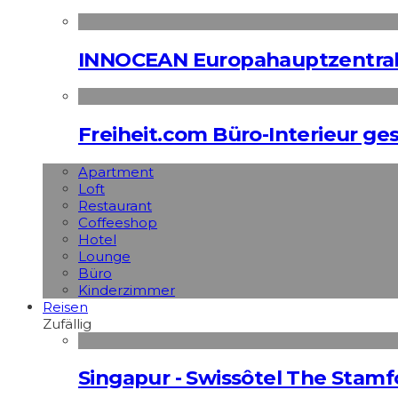
INNOCEAN Europahauptzentrale
Freiheit.com Büro-Interieur ges
Apart­ment
Loft
Restaurant
Coffeeshop
Hotel
Lounge
Büro
Kinderzimmer
Reisen
Zufällig
Singapur - Swissôtel The Stamf