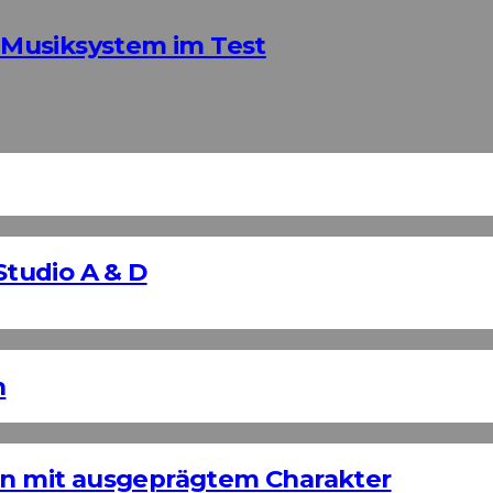
Musiksystem im Test
Studio A & D
n
ign mit ausgeprägtem Charakter