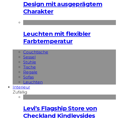
Design mit ausgeprägtem
Charakter
Leuchten mit flexibler
Farbtemperatur
Couchtische
Sessel
Stühle
Tische
Regale
Sofas
Leuchten
Interieur
Zufällig
Levi’s Flagship Store von
Checkland Kindleysides