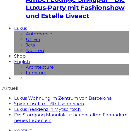
Luxus-Party mit Fashionshow
und Estelle Liveact
Luxus
Automobile
Uhren
Jets
Yachten
Shop
English
Architecture
Furniture
Aktuell
Luxus Wohnung im Zentrum von Barcelona
Spider Tisch mit 60 Tischbeinen
Luxus Residenz in Mytischtschi
Die Starrgang Manufaktur haucht alten Fahrrädern
neues Leben ein
Kontakt