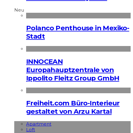
Neu
Polanco Penthouse in Mexiko-
Stadt
INNOCEAN
Europahauptzentrale von
Ippolito Fleitz Group GmbH
Freiheit.com Büro-Interieur
gestaltet von Arzu Kartal
Apart­ment
Loft