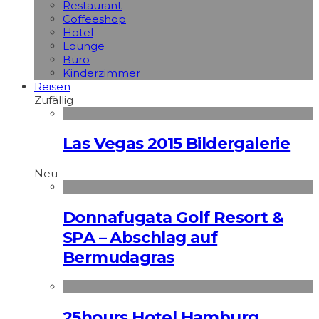
Restaurant
Coffeeshop
Hotel
Lounge
Büro
Kinderzimmer
Reisen
Zufällig
Las Vegas 2015 Bildergalerie
Neu
Donnafugata Golf Resort &
SPA – Abschlag auf
Bermudagras
25hours Hotel Hamburg