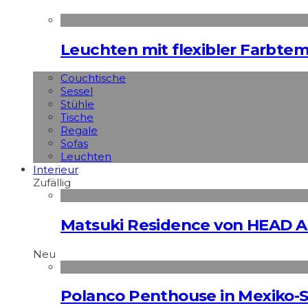
Leuchten mit flexibler Farbte
Couchtische
Sessel
Stühle
Tische
Regale
Sofas
Leuchten
Interieur
Zufällig
Matsuki Residence von HEAD A
Neu
Polanco Penthouse in Mexiko-