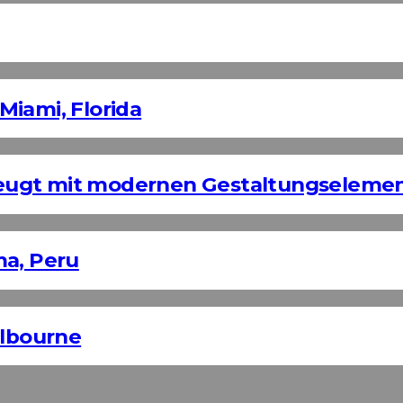
Miami, Florida
eugt mit modernen Gestaltungseleme
ma, Peru
elbourne