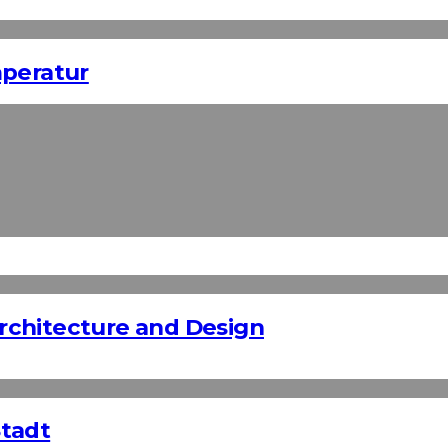
mperatur
rchitecture and Design
Stadt