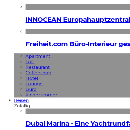
INNOCEAN Europahauptzentrale
Freiheit.com Büro-Interieur ges
Apart­ment
Loft
Restaurant
Coffeeshop
Hotel
Lounge
Büro
Kinderzimmer
Reisen
Zufällig
Dubai Marina - Eine Yachtrundf