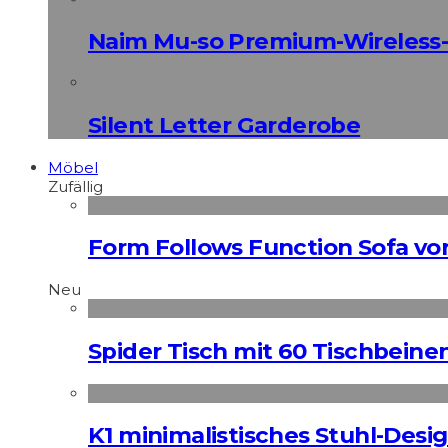
Naim Mu-so Premium-Wireless-
Silent Letter Garderobe
Möbel
Zufällig
Form Follows Function Sofa vo
Neu
Spider Tisch mit 60 Tischbeine
K1 minimalistisches Stuhl-Des