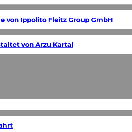
 von Ippolito Fleitz Group GmbH
taltet von Arzu Kartal
ahrt