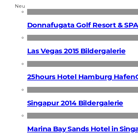
Neu
Donnafugata Golf Resort & SPA
Las Vegas 2015 Bildergalerie
25hours Hotel Hamburg HafenC
Singapur 2014 Bildergalerie
Marina Bay Sands Hotel in Singa