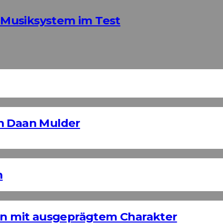
Musiksystem im Test
n Daan Mulder
n
ign mit ausgeprägtem Charakter