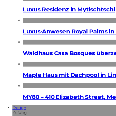
Luxus Residenz in Mytischtschi
Luxus-Anwesen Royal Palms in 
Waldhaus Casa Bosques überz
Maple Haus mit Dachpool in Li
MY80 – 410 Elizabeth Street, M
Design
Zufällig