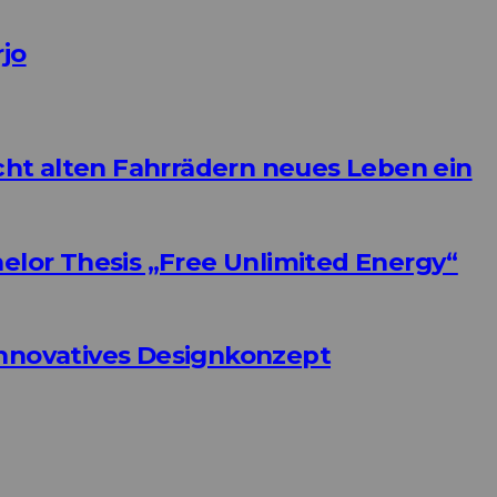
rjo
ht alten Fahrrädern neues Leben ein
helor Thesis „Free Unlimited Energy“
Innovatives Designkonzept