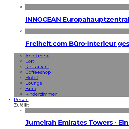
INNOCEAN Europahauptzentrale
Freiheit.com Büro-Interieur ges
Apart­ment
Loft
Restaurant
Coffeeshop
Hotel
Lounge
Büro
Kinderzimmer
Reisen
Zufällig
Jumeirah Emirates Towers - Ein