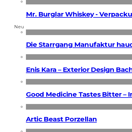
Mr. Burglar Whiskey - Verpack
Neu
Die Starrgang Manufaktur hauc
Enis Kara – Exterior Design Bac
Good Medicine Tastes Bitter – 
Artic Beast Porzellan