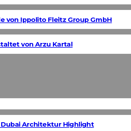
 von Ippolito Fleitz Group GmbH
taltet von Arzu Kartal
 Dubai Architektur Highlight