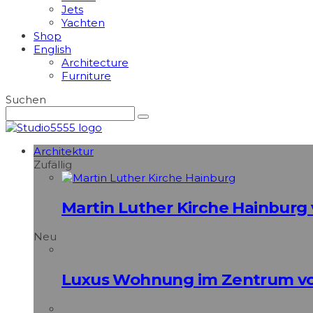
Jets
Yachten
Shop
English
Architecture
Furniture
Suchen
Architektur
Zufällig
Martin Luther Kirche Hainbur
Neu
Luxus Wohnung im Zentrum vo