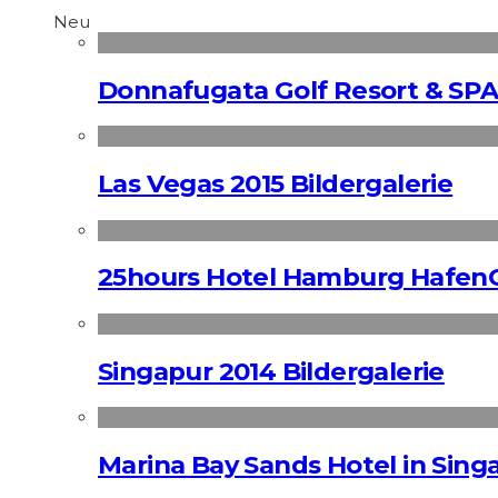
Neu
Donnafugata Golf Resort & SPA
Las Vegas 2015 Bildergalerie
25hours Hotel Hamburg HafenC
Singapur 2014 Bildergalerie
Marina Bay Sands Hotel in Singa