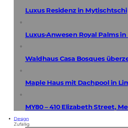
Luxus Residenz in Mytischtschi
Luxus-Anwesen Royal Palms in 
Waldhaus Casa Bosques überz
Maple Haus mit Dachpool in Li
MY80 – 410 Elizabeth Street, M
Design
Zufällig