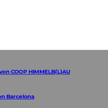
g von COOP HIMMELB(L)AU
n Barcelona