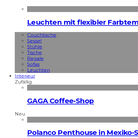
Leuchten mit flexibler Farbte
Couchtische
Sessel
Stühle
Tische
Regale
Sofas
Leuchten
Interieur
Zufällig
GAGA Coffee-Shop
Neu
Polanco Penthouse in Mexiko-