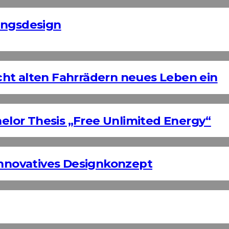
ungsdesign
ht alten Fahrrädern neues Leben ein
helor Thesis „Free Unlimited Energy“
Innovatives Designkonzept