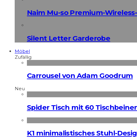
Naim Mu-so Premium-Wireless-
Silent Letter Garderobe
Möbel
Zufällig
Carrousel von Adam Goodrum
Neu
Spider Tisch mit 60 Tischbeine
K1 minimalistisches Stuhl-Des