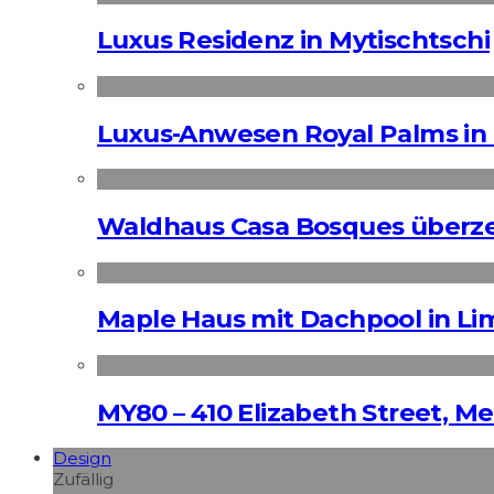
Luxus Residenz in Mytischtschi
Luxus-Anwesen Royal Palms in 
Waldhaus Casa Bosques überz
Maple Haus mit Dachpool in Li
MY80 – 410 Elizabeth Street, M
Design
Zufällig