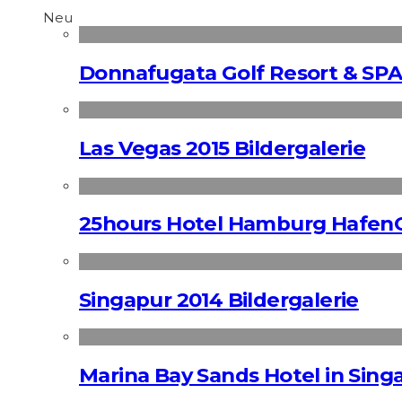
Neu
Donnafugata Golf Resort & SPA
Las Vegas 2015 Bildergalerie
25hours Hotel Hamburg HafenC
Singapur 2014 Bildergalerie
Marina Bay Sands Hotel in Singa