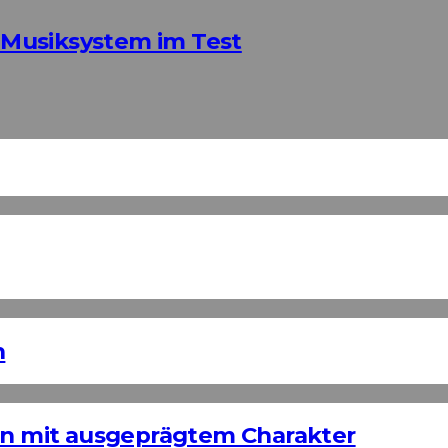
Musiksystem im Test
n
ign mit ausgeprägtem Charakter