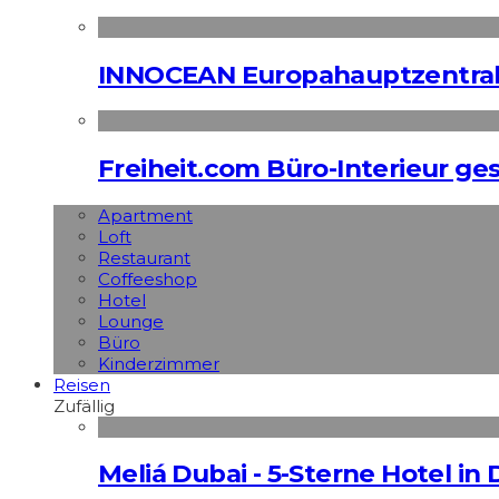
INNOCEAN Europahauptzentrale
Freiheit.com Büro-Interieur ges
Apart­ment
Loft
Restaurant
Coffeeshop
Hotel
Lounge
Büro
Kinderzimmer
Reisen
Zufällig
Meliá Dubai - 5-Sterne Hotel in 