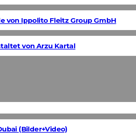
 von Ippolito Fleitz Group GmbH
taltet von Arzu Kartal
Dubai (Bilder+Video)