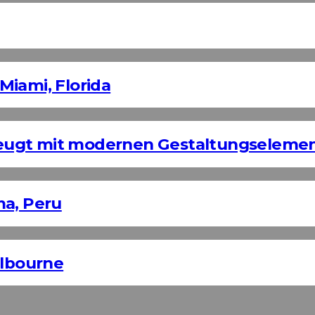
Miami, Florida
eugt mit modernen Gestaltungseleme
ma, Peru
elbourne