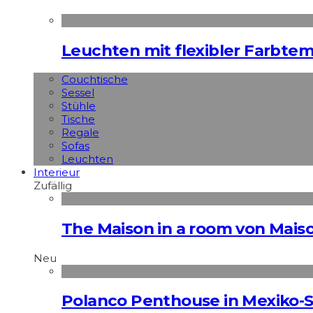
Leuchten mit flexibler Farbte
Couchtische
Sessel
Stühle
Tische
Regale
Sofas
Leuchten
Interieur
Zufällig
The Maison in a room von Maiso
Neu
Polanco Penthouse in Mexiko-