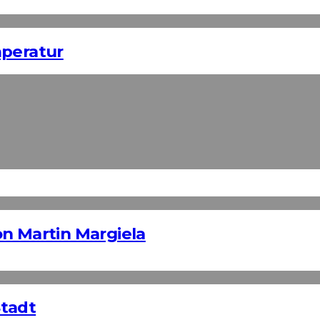
mperatur
n Martin Margiela
Stadt