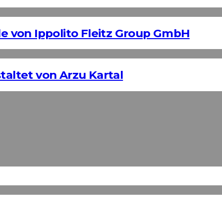
 von Ippolito Fleitz Group GmbH
taltet von Arzu Kartal