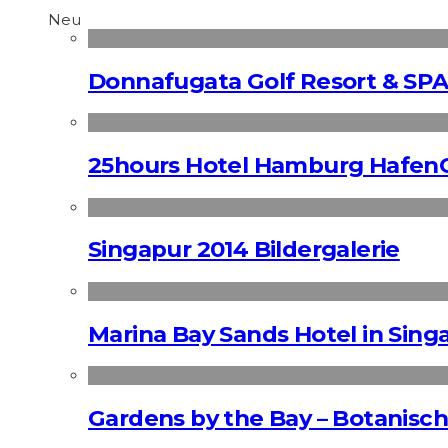
Neu
Donnafugata Golf Resort & SPA
25hours Hotel Hamburg HafenC
Singapur 2014 Bildergalerie
Marina Bay Sands Hotel in Singa
Gardens by the Bay – Botanisch