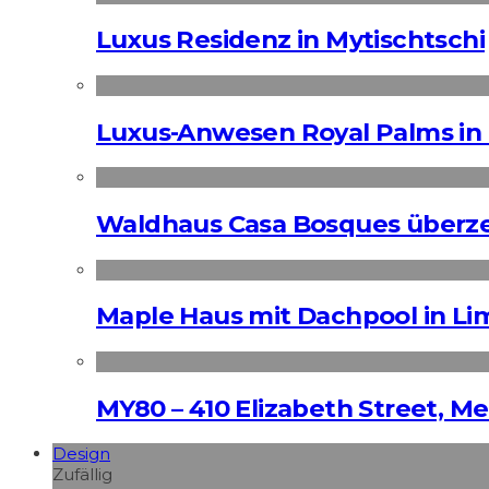
Luxus Residenz in Mytischtschi
Luxus-Anwesen Royal Palms in 
Waldhaus Casa Bosques überz
Maple Haus mit Dachpool in Li
MY80 – 410 Elizabeth Street, M
Design
Zufällig