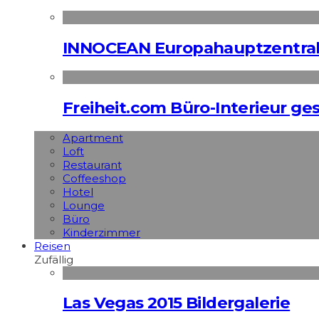
INNOCEAN Europahauptzentrale
Freiheit.com Büro-Interieur ges
Apart­ment
Loft
Restaurant
Coffeeshop
Hotel
Lounge
Büro
Kinderzimmer
Reisen
Zufällig
Las Vegas 2015 Bildergalerie