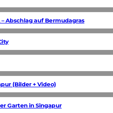
 – Abschlag auf Bermudagras
ity
pur (Bilder + Video)
er Garten in Singapur