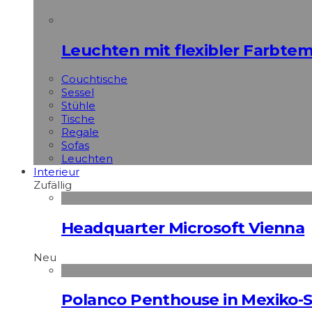
Leuchten mit flexibler Farbte
Couchtische
Sessel
Stühle
Tische
Regale
Sofas
Leuchten
Interieur
Zufällig
Headquarter Microsoft Vienna
Neu
Polanco Penthouse in Mexiko-