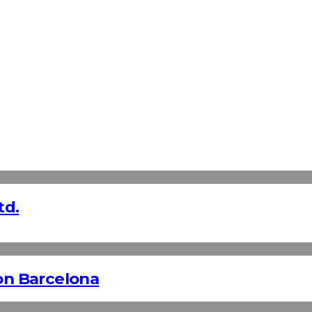
td.
n Barcelona