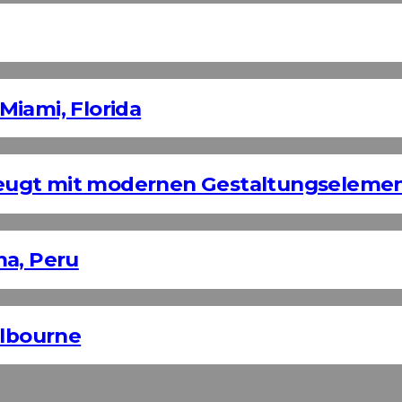
Miami, Florida
eugt mit modernen Gestaltungseleme
ma, Peru
elbourne