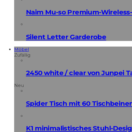
Naim Mu-so Premium-Wireless-
Silent Letter Garderobe
Möbel
Zufällig
2450 white / clear von Junpei 
Neu
Spider Tisch mit 60 Tischbeine
K1 minimalistisches Stuhl-Des